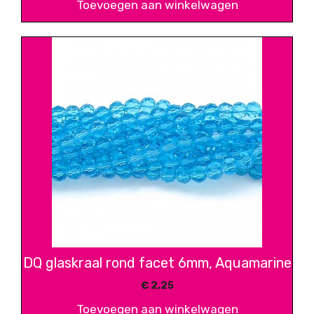
Toevoegen aan winkelwagen
DQ glaskraal rond facet 6mm, Aquamarine
€
2,25
Toevoegen aan winkelwagen