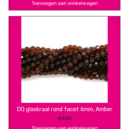
Toevoegen aan winkelwagen
DQ glaskraal rond facet 6mm, Amber
€
2,25
Toevoegen aan winkelwagen