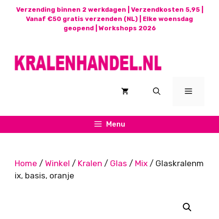
Ga
Verzending binnen 2 werkdagen | Verzendkosten 5,95 |
naar
Vanaf €50 gratis verzenden (NL) | Elke woensdag
geopend |
Workshops 2026
de
inhoud
Menu
Menu
Home
/
Winkel
/
Kralen
/
Glas
/
Mix
/ Glaskralenm
ix, basis, oranje