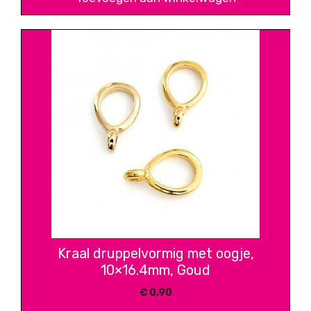
Kraal druppelvormig met oogje,
10×16.4mm, Goud
€
0,90