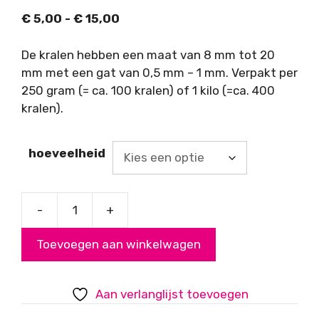
Prijsklasse:
€
5,00
-
€
15,00
€ 5,00
tot
De kralen hebben een maat van 8 mm tot 20
€ 15,00
mm met een gat van 0,5 mm – 1 mm. Verpakt per
250 gram (= ca. 100 kralen) of 1 kilo (=ca. 400
kralen).
hoeveelheid
-
+
Glaskralenmix,
basis,
Toevoegen aan winkelwagen
oranje
aantal
Aan verlanglijst toevoegen