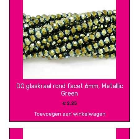
DQ glaskraal rond facet 6mm, Metallic
Green
€
2,25
Toevoegen aan winkelwagen