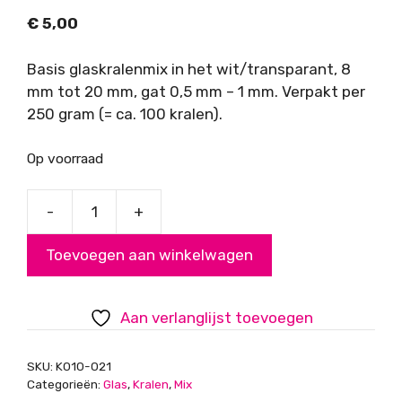
€
5,00
Basis glaskralenmix in het wit/transparant, 8
mm tot 20 mm, gat 0,5 mm – 1 mm. Verpakt per
250 gram (= ca. 100 kralen).
Op voorraad
-
+
Glaskralenmix,
basis,
Toevoegen aan winkelwagen
wit/transparant
aantal
Aan verlanglijst toevoegen
SKU:
K010-021
Categorieën:
Glas
,
Kralen
,
Mix