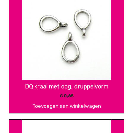
DQ kraal met oog, druppelvorm
€
0,65
Toevoegen aan winkelwagen