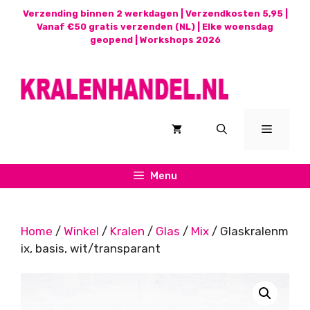
Ga
Verzending binnen 2 werkdagen | Verzendkosten 5,95 |
naar
Vanaf €50 gratis verzenden (NL) | Elke woensdag
geopend |
Workshops 2026
de
inhoud
Menu
Menu
Home
/
Winkel
/
Kralen
/
Glas
/
Mix
/ Glaskralenm
ix, basis, wit/transparant