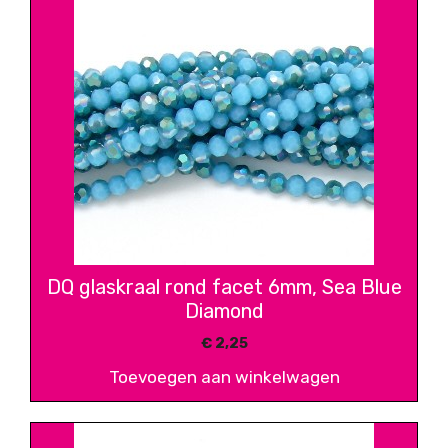
DQ glaskraal rond facet 6mm, Sea Blue
Diamond
€
2,25
Toevoegen aan winkelwagen