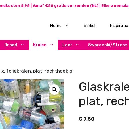
ndkosten 5,95 | Vanaf €50 gratis verzenden (NL) | Elke woensd
Home
Winkel
Inspiratie
Draad
Kralen
Leer
Swarovski/Strass
x, foliekralen, plat, rechthoekig
Glaskrale
plat, rec
€
7,50