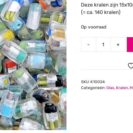
Deze kralen zijn 15x
(= ca. 140 kralen)
Op voorraad
-
+
Glaskralenmix,
foliekralen,
plat,
rechthoekig
aantal
SKU:
K10024
Categorieën:
Glas
,
Kralen
,
M