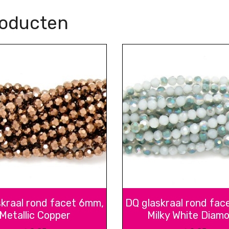
roducten
skraal rond facet 6mm,
DQ glaskraal rond fac
Metallic Copper
Milky White Diam