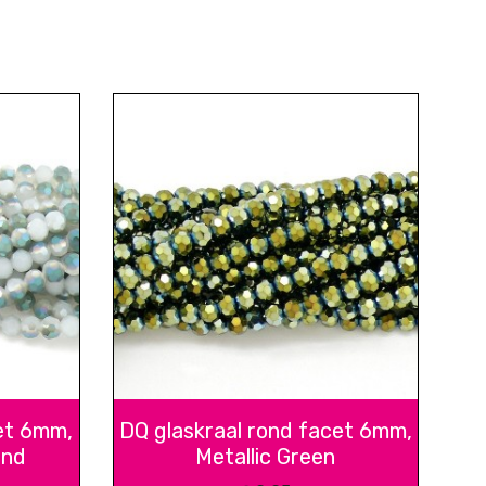
et 6mm,
DQ glaskraal rond facet 6mm,
ond
Metallic Green