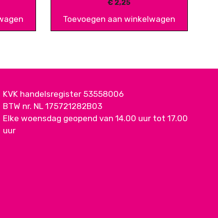
€
2,25
lwagen
Toevoegen aan winkelwagen
KVK handelsregister 53558006
BTW nr. NL 175721282B03
Elke woensdag geopend van 14.00 uur tot 17.00
uur