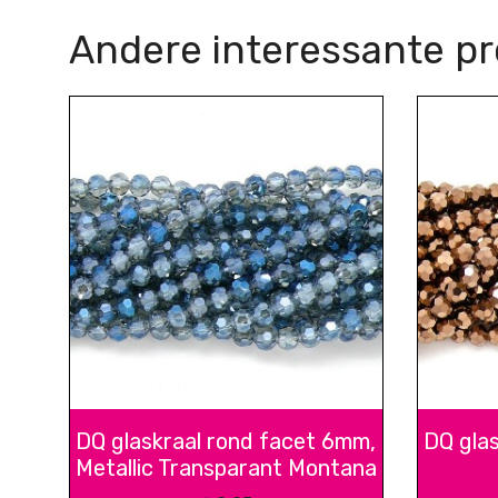
Andere interessante p
DQ glaskraal rond facet 6mm,
DQ gla
Metallic Transparant Montana