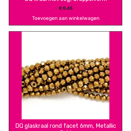
€
0,65
Toevoegen aan winkelwagen
DQ glaskraal rond facet 6mm, Metallic