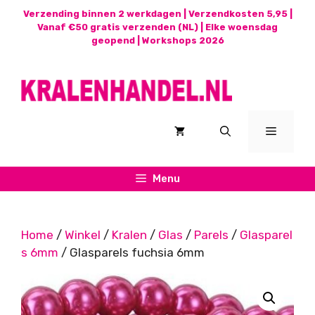
Ga
Verzending binnen 2 werkdagen | Verzendkosten 5,95 |
naar
Vanaf €50 gratis verzenden (NL) | Elke woensdag
geopend |
Workshops 2026
de
inhoud
Menu
Menu
Home
/
Winkel
/
Kralen
/
Glas
/
Parels
/
Glasparel
s 6mm
/ Glasparels fuchsia 6mm