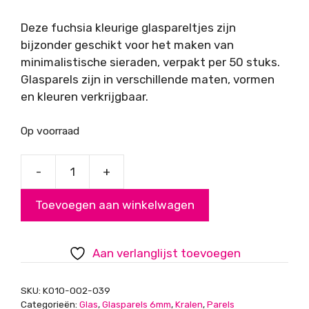
Deze fuchsia kleurige glaspareltjes zijn
bijzonder geschikt voor het maken van
minimalistische sieraden, verpakt per 50 stuks.
Glasparels zijn in verschillende maten, vormen
en kleuren verkrijgbaar.
Op voorraad
-
+
Glasparels
fuchsia
Toevoegen aan winkelwagen
6mm
aantal
Aan verlanglijst toevoegen
SKU:
K010-002-039
Categorieën:
Glas
,
Glasparels 6mm
,
Kralen
,
Parels