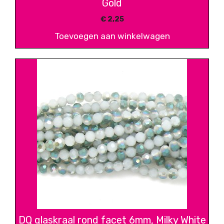
Gold
€
2,25
Toevoegen aan winkelwagen
DQ glaskraal rond facet 6mm, Milky White