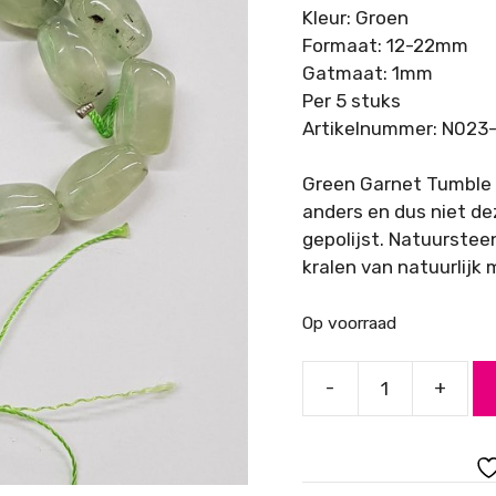
Kleur: Groen
Formaat: 12-22mm
Gatmaat: 1mm
Per 5 stuks
Artikelnummer: N023
Green Garnet Tumble 
anders en dus niet de
gepolijst. Natuurstee
kralen van natuurlijk 
Op voorraad
-
+
Green
Garnet
Tumble,
12x22mm