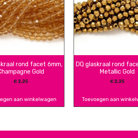
skraal rond facet 6mm,
DQ glaskraal rond fac
Champagne Gold
Metallic Gold
€
2,25
€
2,25
egen aan winkelwagen
Toevoegen aan winke