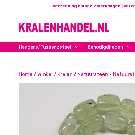
Ga
Verzending binnen 2 werkdagen | Verze
naar
de
inhoud
Hangers/Tussenzetsel
Benodigdheden
Home
/
Winkel
/
Kralen
/
Natuursteen
/
Natuurs