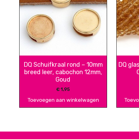
DQ Schuifkraal rond – 10mm
DQ gla
breed leer, cabochon 12mm,
Goud
€
1,95
Toevoegen aan winkelwagen
Toevo