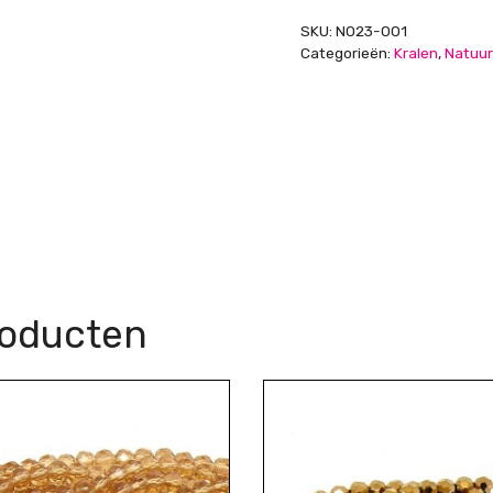
aantal
SKU:
N023-001
Categorieën:
Kralen
,
Natuur
roducten