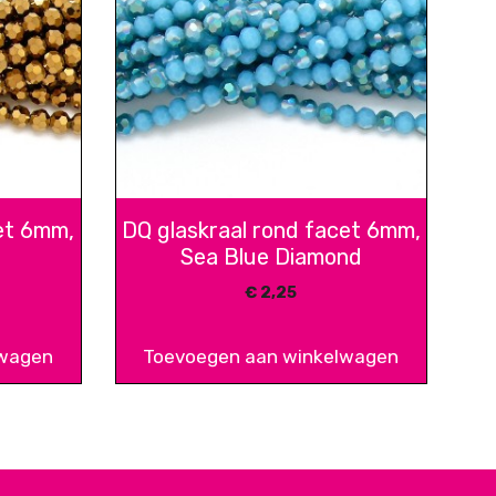
et 6mm,
DQ glaskraal rond facet 6mm,
Sea Blue Diamond
€
2,25
lwagen
Toevoegen aan winkelwagen