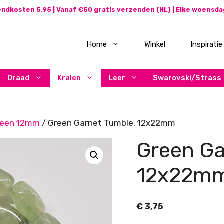
ndkosten 5,95 | Vanaf €50 gratis verzenden (NL) | Elke woensd
Home
Winkel
Inspiratie
Draad
Kralen
Leer
Swarovski/Strass
teen 12mm
/ Green Garnet Tumble, 12x22mm
Green Ga
12x22m
€
3,75