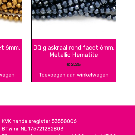
et 6mm,
DQ glaskraal rond facet 6mm,
Metallic Hematite
€
2,25
lwagen
Toevoegen aan winkelwagen
KVK handelsregister 53558006
BTW nr. NL 175721282B03