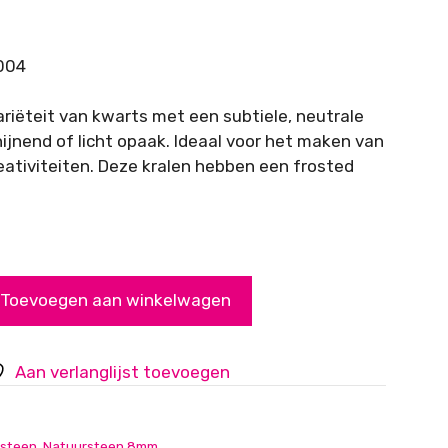
004
ariëteit van kwarts met een subtiele, neutrale
hijnend of licht opaak. Ideaal voor het maken van
eativiteiten. Deze kralen hebben een frosted
Toevoegen aan winkelwagen
Aan verlanglijst toevoegen
steen
,
Natuursteen 8mm