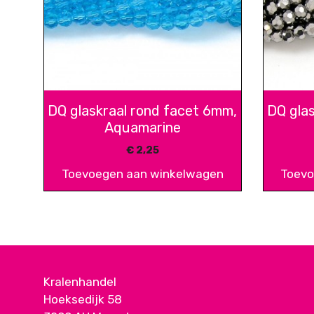
DQ glaskraal rond facet 6mm,
DQ gla
Aquamarine
€
2,25
Toevoegen aan winkelwagen
Toevo
Kralenhandel
Hoeksedijk 58