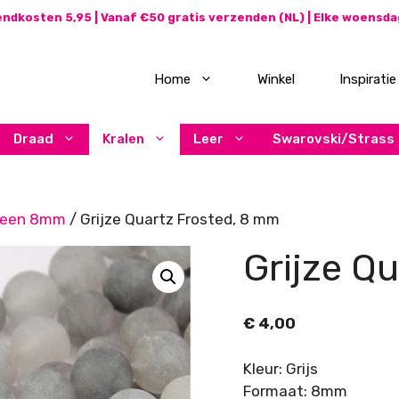
ndkosten 5,95 | Vanaf €50 gratis verzenden (NL) | Elke woensd
Home
Winkel
Inspiratie
Draad
Kralen
Leer
Swarovski/Strass
teen 8mm
/ Grijze Quartz Frosted, 8 mm
Grijze Q
€
4,00
Kleur: Grijs
Formaat: 8mm