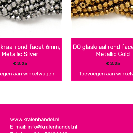
skraal rond facet 6mm,
DQ glaskraal rond fac
Metallic Silver
Metallic Gold
€
2,25
€
2,25
egen aan winkelwagen
Toevoegen aan winke
www.kralenhandel.nl
E-mail:
info@kralenhandel.nl