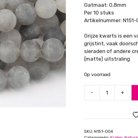
Gatmaat: 0,8mm
Per 10 stuks
Artikelnummer: N151-
Grijze kwarts is een v
grijstint, vaak doorsc
sieraden of andere cr
(matte) uitstraling
Op voorraad
-
+
Grijze
Quartz
Frosted,
8
mm
SKU:
N151-004
aantal
Categorieën:
Kralen
,
Natuur