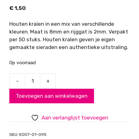
€
1,50
Houten kralen in een mix van verschillende
kleuren. Maat is 8mm en rijggat is 2mm. Verpakt
per 50 stuks. Houten kralen geven je eigen
gemaakte sieraden een authentieke uitstraling.
Op voorraad
-
+
Houten
kraal
Toevoegen aan winkelwagen
8mm
kleurmix
aantal
Aan verlanglijst toevoegen
SKU:
K007-01-095