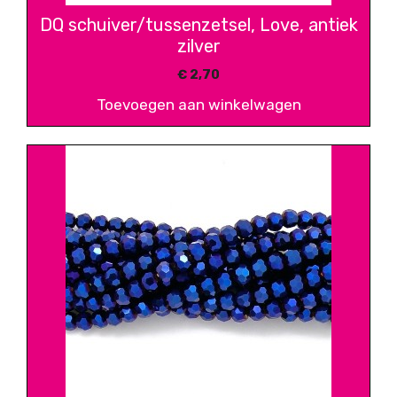
DQ schuiver/tussenzetsel, Love, antiek
zilver
€
2,70
Toevoegen aan winkelwagen