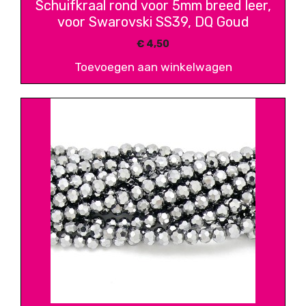
Schuifkraal rond voor 5mm breed leer,
voor Swarovski SS39, DQ Goud
€
4,50
Toevoegen aan winkelwagen