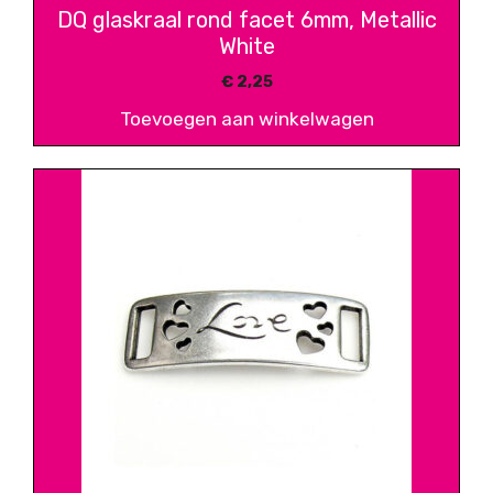
DQ glaskraal rond facet 6mm, Metallic
White
€
2,25
Toevoegen aan winkelwagen