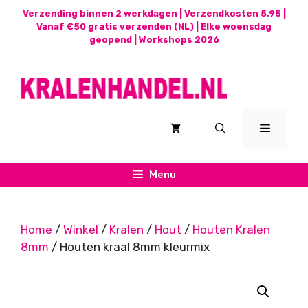
Ga
Verzending binnen 2 werkdagen | Verzendkosten 5,95 |
naar
Vanaf €50 gratis verzenden (NL) | Elke woensdag
geopend |
Workshops 2026
de
inhoud
Menu
Menu
Home
/
Winkel
/
Kralen
/
Hout
/
Houten Kralen
8mm
/ Houten kraal 8mm kleurmix