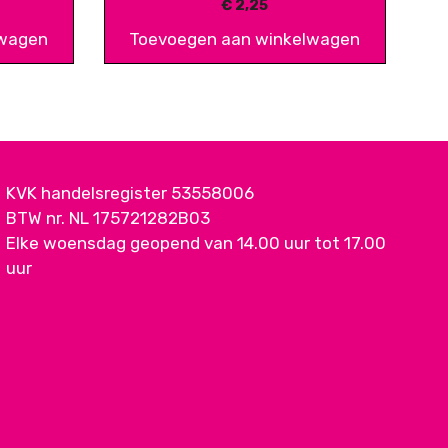
€
2,25
lwagen
Toevoegen aan winkelwagen
KVK handelsregister 53558006
BTW nr. NL 175721282B03
Elke woensdag geopend van 14.00 uur tot 17.00
uur