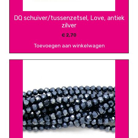
DQ schuiver/tussenzetsel, Love, antiek
zilver
€
2,70
Toevoegen aan winkelwagen