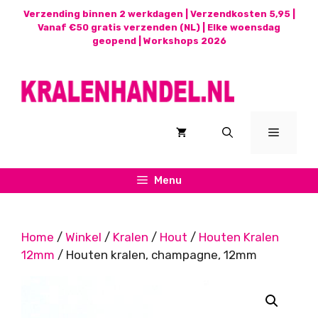
Ga
Verzending binnen 2 werkdagen | Verzendkosten 5,95 |
naar
Vanaf €50 gratis verzenden (NL) | Elke woensdag
geopend |
Workshops 2026
de
inhoud
Menu
Menu
Home
/
Winkel
/
Kralen
/
Hout
/
Houten Kralen
12mm
/ Houten kralen, champagne, 12mm