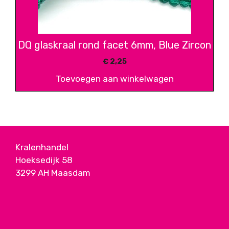
DQ glaskraal rond facet 6mm, Blue Zircon
€
2,25
Toevoegen aan winkelwagen
Kralenhandel
Hoeksedijk 58
3299 AH Maasdam