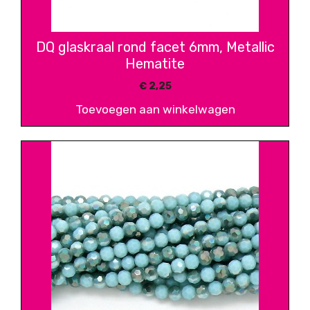
DQ glaskraal rond facet 6mm, Metallic
Hematite
€
2,25
Toevoegen aan winkelwagen