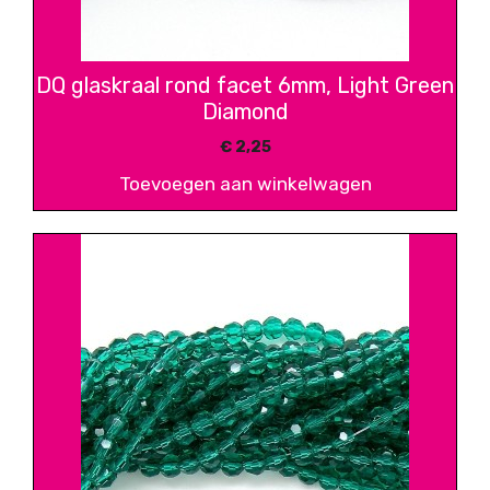
DQ glaskraal rond facet 6mm, Light Green
Diamond
€
2,25
Toevoegen aan winkelwagen