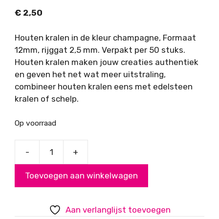
€
2,50
Houten kralen in de kleur champagne, Formaat
12mm, rijggat 2,5 mm. Verpakt per 50 stuks.
Houten kralen maken jouw creaties authentiek
en geven het net wat meer uitstraling,
combineer houten kralen eens met edelsteen
kralen of schelp.
Op voorraad
-
+
Houten
kralen,
Toevoegen aan winkelwagen
champagne,
12mm
aantal
Aan verlanglijst toevoegen