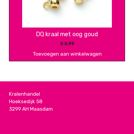
DQ kraal met oog goud
€
0,99
Toevoegen aan winkelwagen
Kralenhandel
Hoeksedijk 58
3299 AH Maasdam