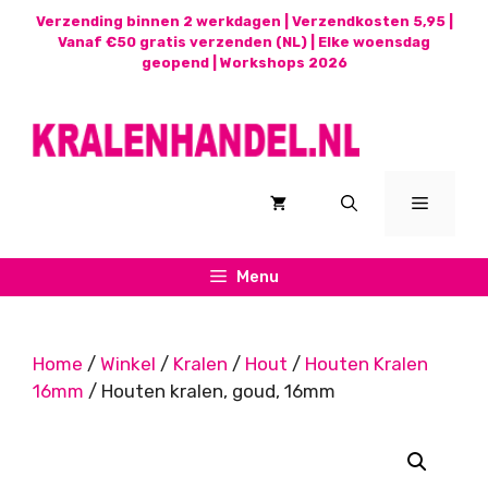
Ga
Verzending binnen 2 werkdagen | Verzendkosten 5,95 |
naar
Vanaf €50 gratis verzenden (NL) | Elke woensdag
geopend |
Workshops 2026
de
inhoud
Menu
Menu
Home
/
Winkel
/
Kralen
/
Hout
/
Houten Kralen
16mm
/ Houten kralen, goud, 16mm