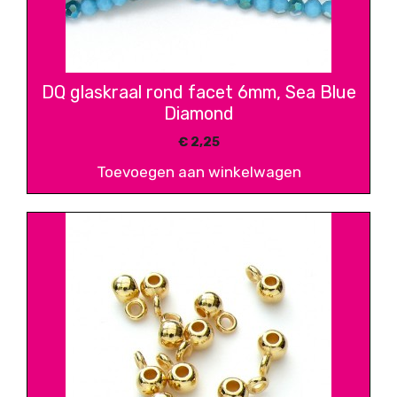
DQ glaskraal rond facet 6mm, Sea Blue
Diamond
€
2,25
Toevoegen aan winkelwagen