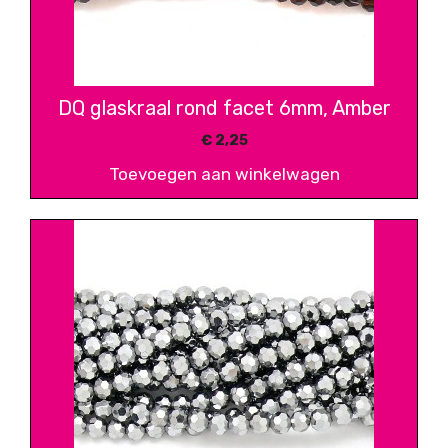
DQ glaskraal rond facet 6mm, Amber
€
2,25
Toevoegen aan winkelwagen