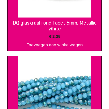
DQ glaskraal rond facet 6mm, Metallic
White
€
2,25
Toevoegen aan winkelwagen