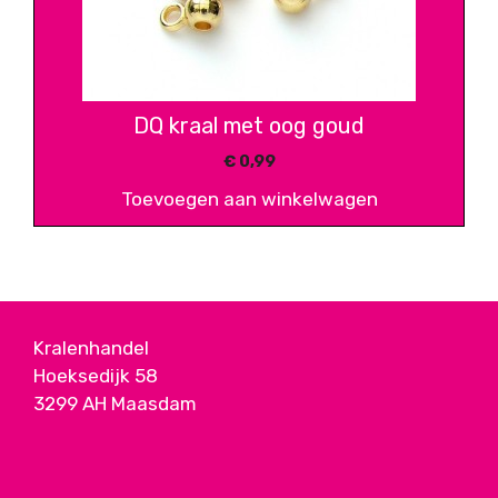
DQ kraal met oog goud
€
0,99
Toevoegen aan winkelwagen
Kralenhandel
Hoeksedijk 58
3299 AH Maasdam