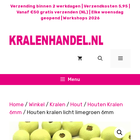
Ga
Verzending binnen 2 werkdagen | Verzendkosten 5,95 |
naar
Vanaf €50 gratis verzenden (NL) | Elke woensdag
geopend |
Workshops 2026
de
inhoud
Menu
Menu
Home
/
Winkel
/
Kralen
/
Hout
/
Houten Kralen
6mm
/ Houten kralen licht limegroen 6mm