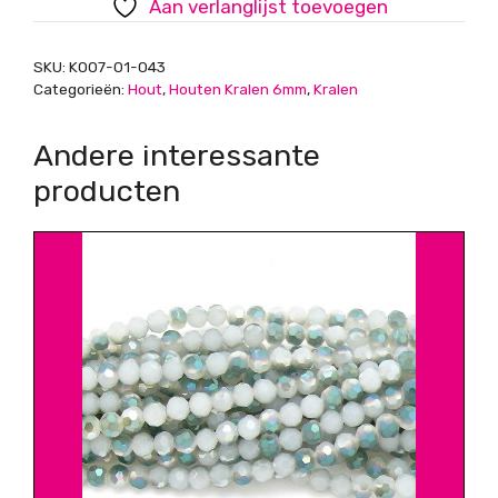
Aan verlanglijst toevoegen
aantal
SKU:
K007-01-043
Categorieën:
Hout
,
Houten Kralen 6mm
,
Kralen
Andere interessante
producten