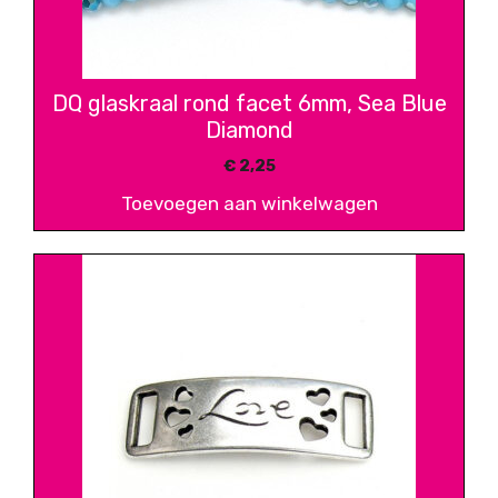
DQ glaskraal rond facet 6mm, Sea Blue
Diamond
€
2,25
Toevoegen aan winkelwagen