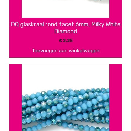
DQ glaskraal rond facet 6mm, Milky White
Diamond
€
2,25
Toevoegen aan winkelwagen