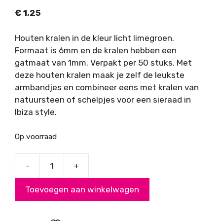
€
1,25
Houten kralen in de kleur licht limegroen.
Formaat is 6mm en de kralen hebben een
gatmaat van 1mm. Verpakt per 50 stuks. Met
deze houten kralen maak je zelf de leukste
armbandjes en combineer eens met kralen van
natuursteen of schelpjes voor een sieraad in
Ibiza style.
Op voorraad
-
+
Houten
kralen
Toevoegen aan winkelwagen
licht
limegroen
6mm