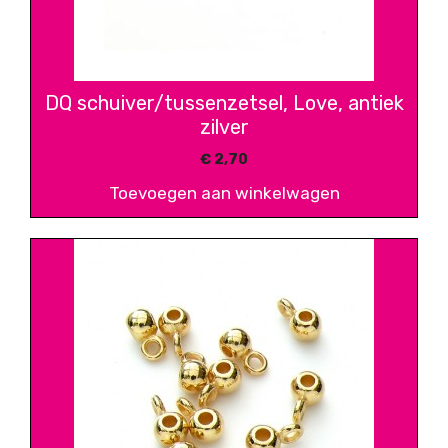
DQ schuiver/tussenzetsel, Love, antiek
zilver
€
2,70
Toevoegen aan winkelwagen