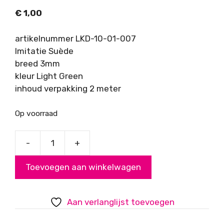
€
1,00
artikelnummer LKD-10-01-007
Imitatie Suède
breed 3mm
kleur Light Green
inhoud verpakking 2 meter
Op voorraad
-
+
Imitatie
Suède,
Toevoegen aan winkelwagen
light
green,
3mm
Aan verlanglijst toevoegen
aantal