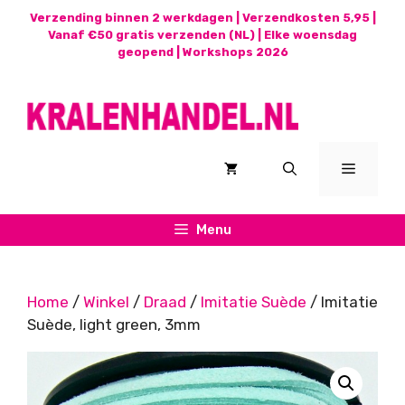
Ga
Verzending binnen 2 werkdagen | Verzendkosten 5,95 |
naar
Vanaf €50 gratis verzenden (NL) | Elke woensdag
geopend |
Workshops 2026
de
inhoud
Menu
Menu
Home
/
Winkel
/
Draad
/
Imitatie Suède
/ Imitatie
Suède, light green, 3mm