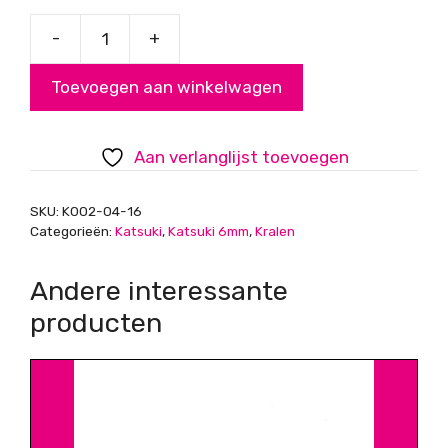
-
+
Katsuki,
disc
Toevoegen aan winkelwagen
kralen,
baby
roze,
Aan verlanglijst toevoegen
6mm
aantal
SKU:
K002-04-16
Categorieën:
Katsuki
,
Katsuki 6mm
,
Kralen
Andere interessante
producten