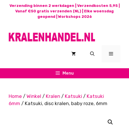
Ga
Verzending binnen 2 werkdagen | Verzendkosten 5,95 |
naar
Vanaf €50 gratis verzenden (NL) | Elke woensdag
geopend |
Workshops 2026
de
inhoud
Menu
Menu
Home
/
Winkel
/
Kralen
/
Katsuki
/
Katsuki
6mm
/ Katsuki, disc kralen, baby roze, 6mm