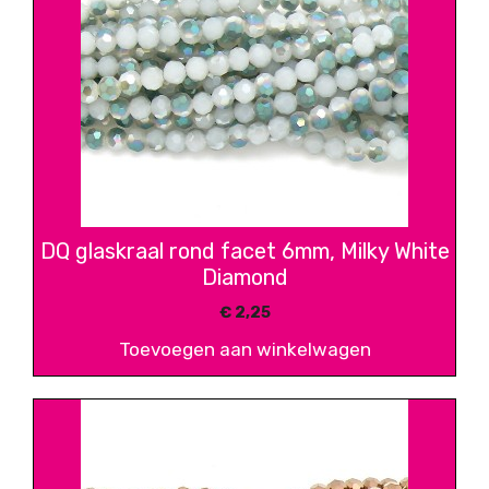
DQ glaskraal rond facet 6mm, Milky White
Diamond
€
2,25
Toevoegen aan winkelwagen