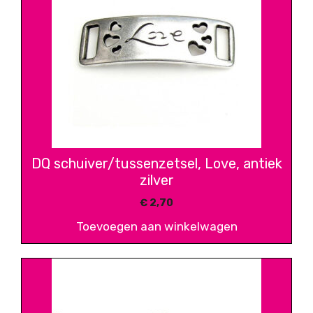
DQ schuiver/tussenzetsel, Love, antiek
zilver
€
2,70
Toevoegen aan winkelwagen