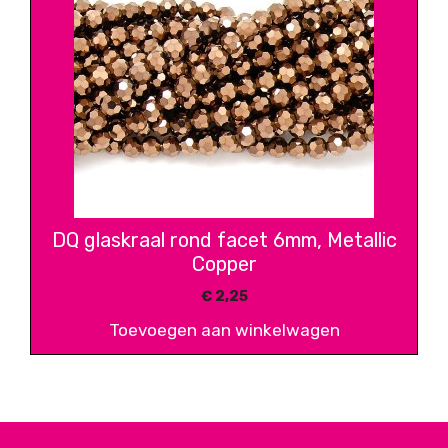
DQ glaskraal rond facet 6mm, Metallic
Copper
€
2,25
Toevoegen aan winkelwagen