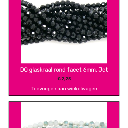
DQ glaskraal rond facet 6mm, Jet
€
2,25
Toevoegen aan winkelwagen