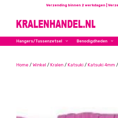
Ga
Verzending binnen 2 werkdagen | Verze
naar
de
inhoud
Hangers/Tussenzetsel
Benodigdheden
Home
/
Winkel
/
Kralen
/
Katsuki
/
Katsuki 4mm
/