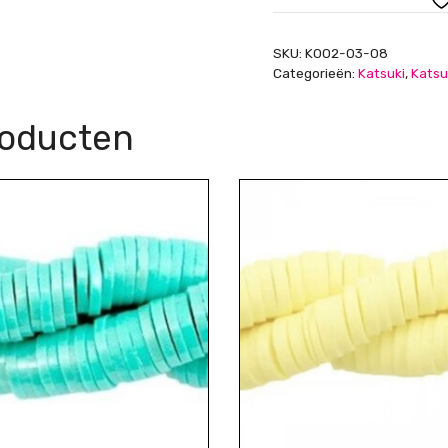
Fuchsia,
4mm
SKU:
K002-03-08
aantal
Categorieën:
Katsuki
,
Katsu
roducten