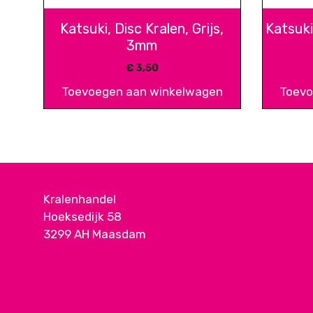
Katsuki, Disc Kralen, Grijs,
Katsuki
3mm
€
3,50
Toevoegen aan winkelwagen
Toevo
Kralenhandel
Hoeksedijk 58
3299 AH Maasdam