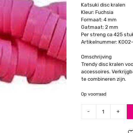
Katsuki disc kralen
Kleur: Fuchsia
Formaat: 4 mm
Gatmaat: 2 mm
Per streng ca 425 stu
Artikelnummer: K002
Omschrijving
Trendy disc kralen vo
accessoires. Verkrijgb
te combineren zijn.
Op voorraad
-
+
Katsuki,
Disc
Kralen,