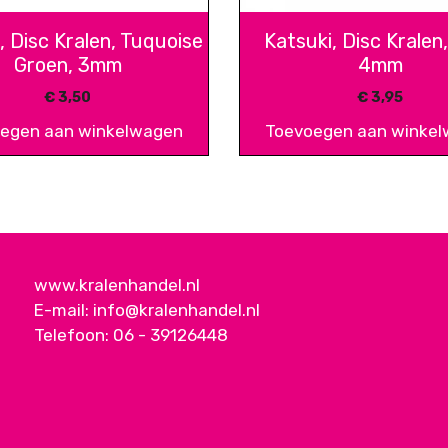
, Disc Kralen, Tuquoise
Katsuki, Disc Kralen,
Groen, 3mm
4mm
€
3,50
€
3,95
egen aan winkelwagen
Toevoegen aan winke
www.kralenhandel.nl
E-mail:
info@kralenhandel.nl
Telefoon:
06 - 39126448