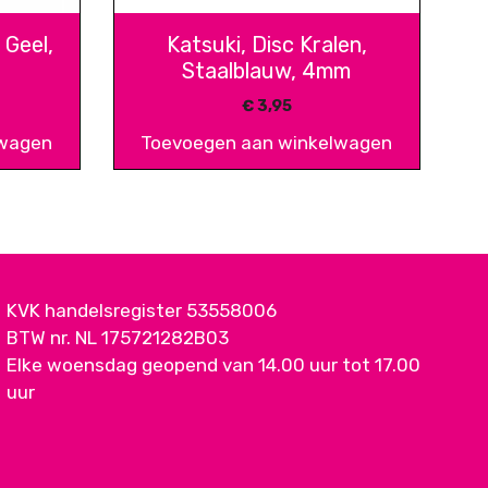
 Geel,
Katsuki, Disc Kralen,
Staalblauw, 4mm
€
3,95
lwagen
Toevoegen aan winkelwagen
KVK handelsregister 53558006
BTW nr. NL 175721282B03
Elke woensdag geopend van 14.00 uur tot 17.00
uur