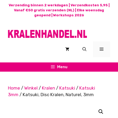
Ga
Verzending binnen 2 werkdagen | Verzendkosten 5,95 |
naar
Vanaf €50 gratis verzenden (NL) | Elke woensdag
geopend |
Workshops 2026
de
inhoud
Menu
Menu
Home
/
Winkel
/
Kralen
/
Katsuki
/
Katsuki
3mm
/ Katsuki, Disc Kralen, Naturel, 3mm