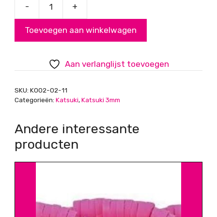
-
+
Katsuki,
Disc
Toevoegen aan winkelwagen
Kralen,
Naturel,
3mm
Aan verlanglijst toevoegen
aantal
SKU:
K002-02-11
Categorieën:
Katsuki
,
Katsuki 3mm
Andere interessante
producten