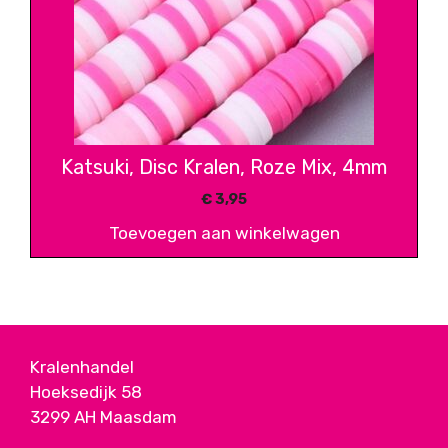
Katsuki, Disc Kralen, Roze Mix, 4mm
€
3,95
Toevoegen aan winkelwagen
Kralenhandel
Hoeksedijk 58
3299 AH Maasdam