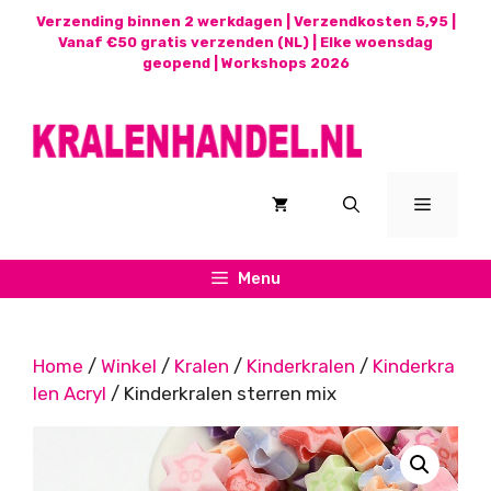
Ga
Verzending binnen 2 werkdagen | Verzendkosten 5,95 |
naar
Vanaf €50 gratis verzenden (NL) | Elke woensdag
geopend |
Workshops 2026
de
inhoud
Menu
Menu
Home
/
Winkel
/
Kralen
/
Kinderkralen
/
Kinderkra
len Acryl
/ Kinderkralen sterren mix