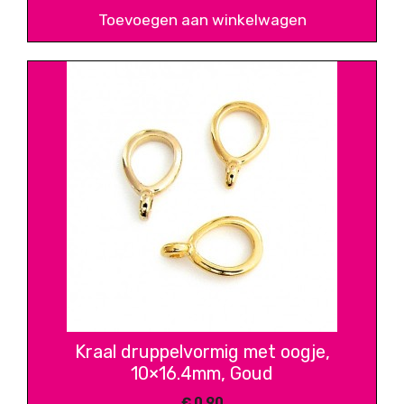
Toevoegen aan winkelwagen
Kraal druppelvormig met oogje,
10×16.4mm, Goud
€
0,90