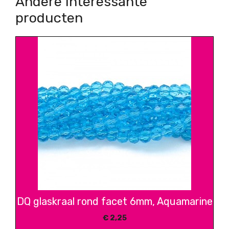
Andere interessante
producten
DQ glaskraal rond facet 6mm, Aquamarine
€
2,25