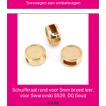
Toevoegen aan winkelwagen
Schuifkraal rond voor 5mm breed leer,
voor Swarovski SS39, DQ Goud
€
4,50