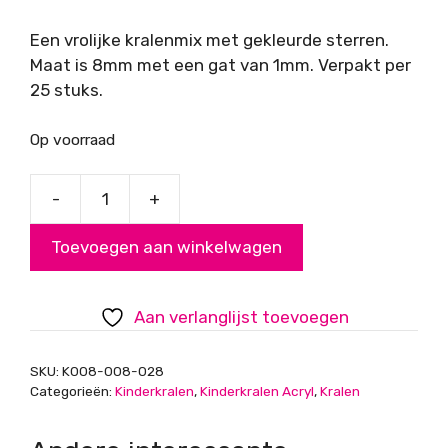
Een vrolijke kralenmix met gekleurde sterren.
Maat is 8mm met een gat van 1mm. Verpakt per
25 stuks.
Op voorraad
-
+
Kinderkralen
sterren
Toevoegen aan winkelwagen
mix
aantal
Aan verlanglijst toevoegen
SKU:
K008-008-028
Categorieën:
Kinderkralen
,
Kinderkralen Acryl
,
Kralen