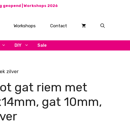
ag geopend |
Workshops 2026
Workshops
Contact
DIY
Sale
k zilver
oot gat riem met
3x14mm, gat 10mm,
lver