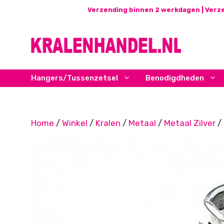
Ga
Verzending binnen 2 werkdagen | Verze
naar
de
inhoud
Hangers/Tussenzetsel
Benodigdheden
Home
/
Winkel
/
Kralen
/
Metaal
/
Metaal Zilver
/ 