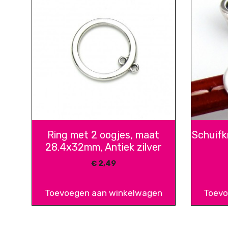
Ring met 2 oogjes, maat
Schuifkr
28.4x32mm, Antiek zilver
€
2,49
Toevoegen aan winkelwagen
Toevo