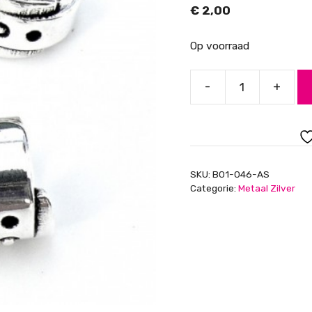
€
2,00
Op voorraad
-
+
Kraal
groot
gat
riem
met
SKU:
B01-046-AS
gesp,
Categorie:
Metaal Zilver
13x14mm,
gat
10mm,
antiek
zilver
aantal