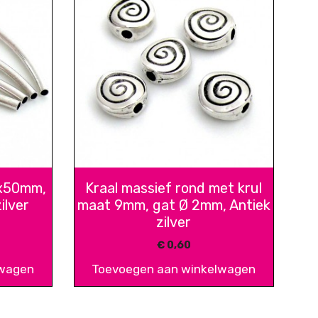
3x50mm,
Kraal massief rond met krul
ilver
maat 9mm, gat Ø 2mm, Antiek
zilver
€
0,60
lwagen
Toevoegen aan winkelwagen