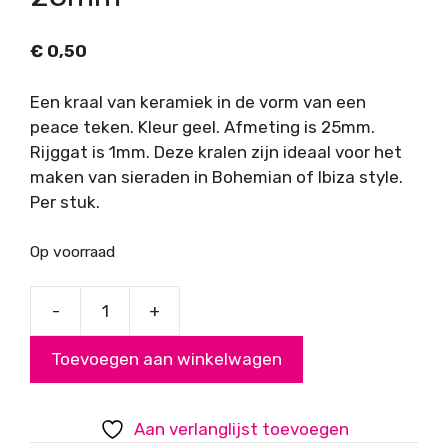
€
0,50
Een kraal van keramiek in de vorm van een
peace teken. Kleur geel. Afmeting is 25mm.
Rijggat is 1mm. Deze kralen zijn ideaal voor het
maken van sieraden in Bohemian of Ibiza style.
Per stuk.
Op voorraad
-
+
Kraal
keramiek
Toevoegen aan winkelwagen
peace
geel
25mm
Aan verlanglijst toevoegen
aantal