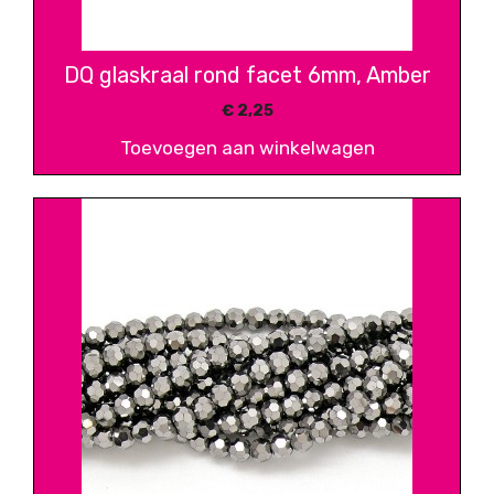
DQ glaskraal rond facet 6mm, Amber
€
2,25
Toevoegen aan winkelwagen