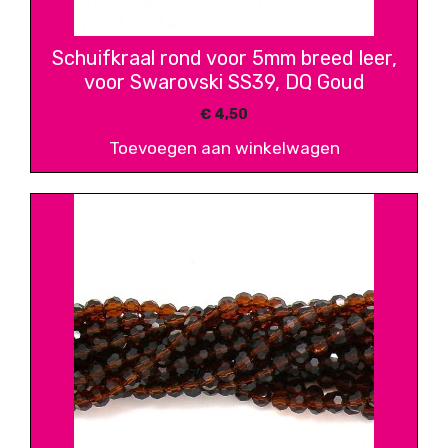
Schuifkraal rond voor 5mm breed leer,
voor Swarovski SS39, DQ Goud
€
4,50
Toevoegen aan winkelwagen