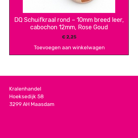
DQ Schuifkraal rond – 10mm breed leer,
cabochon 12mm, Rose Goud
€
2,25
Toevoegen aan winkelwagen
Kralenhandel
Hoeksedijk 58
3299 AH Maasdam