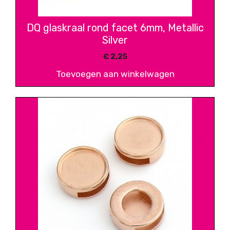
DQ glaskraal rond facet 6mm, Metallic
Silver
€
2,25
Toevoegen aan winkelwagen