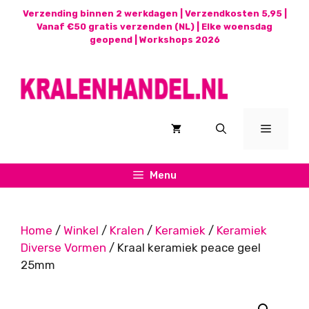
Ga
Verzending binnen 2 werkdagen | Verzendkosten 5,95 |
naar
Vanaf €50 gratis verzenden (NL) | Elke woensdag
geopend |
Workshops 2026
de
inhoud
Menu
Menu
Home
/
Winkel
/
Kralen
/
Keramiek
/
Keramiek
Diverse Vormen
/ Kraal keramiek peace geel
25mm