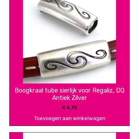
Boogkraal tube sierlijk voor Regaliz, DQ
Antiek Zilver
€
4,75
Toevoegen aan winkelwagen