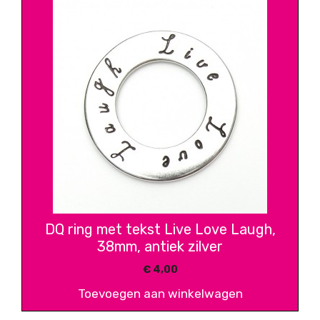
DQ ring met tekst Live Love Laugh,
38mm, antiek zilver
€
4,00
Toevoegen aan winkelwagen