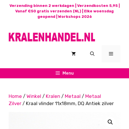
Ga
Verzending binnen 2 werkdagen | Verzendkosten 5,95 |
naar
Vanaf €50 gratis verzenden (NL) | Elke woensdag
geopend |
Workshops 2026
de
inhoud
Menu
Menu
Home
/
Winkel
/
Kralen
/
Metaal
/
Metaal
Zilver
/ Kraal vlinder 11x18mm, DQ Antiek zilver