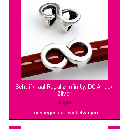
Schuifkraal Regaliz Infinity, DQ Antiek
Zilver
€
2,15
Toevoegen aan winkelwagen