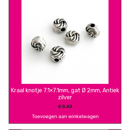
Kraal knotje 7.1×7.1mm, gat Ø 2mm, Antiek
zilver
€
0,40
Toevoegen aan winkelwagen