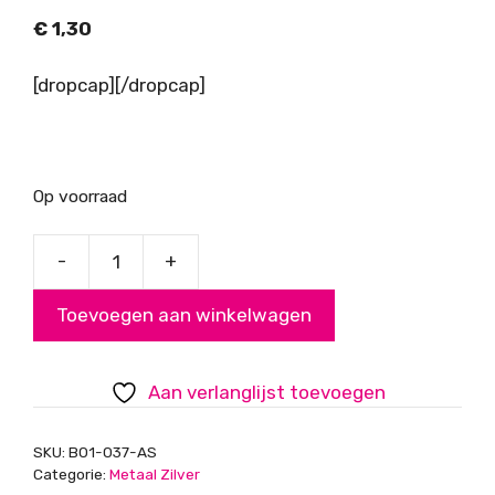
€
1,30
[dropcap][/dropcap]
Op voorraad
-
+
Kraal
vlinder
Toevoegen aan winkelwagen
11x18mm,
DQ
Antiek
Aan verlanglijst toevoegen
zilver
aantal
SKU:
B01-037-AS
Categorie:
Metaal Zilver