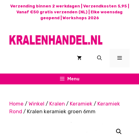
Ga
Verzending binnen 2 werkdagen | Verzendkosten 5,95 |
naar
Vanaf €50 gratis verzenden (NL) | Elke woensdag
geopend |
Workshops 2026
de
inhoud
Menu
Menu
Home
/
Winkel
/
Kralen
/
Keramiek
/
Keramiek
Rond
/ Kralen keramiek groen 6mm