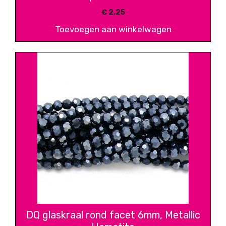
€
2,25
Toevoegen aan winkelwagen
DQ glaskraal rond facet 6mm, Metallic