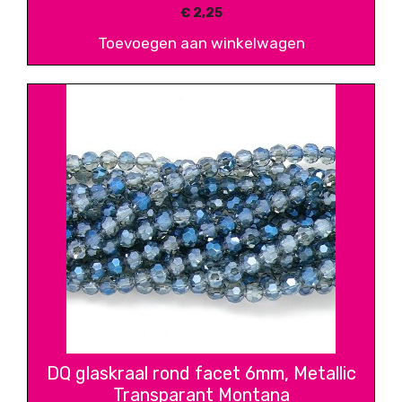
€
2,25
Toevoegen aan winkelwagen
DQ glaskraal rond facet 6mm, Metallic
Transparant Montana