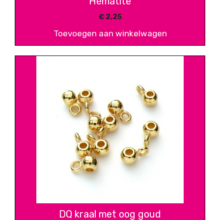
Hematite
€
2,25
Toevoegen aan winkelwagen
DQ kraal met oog goud