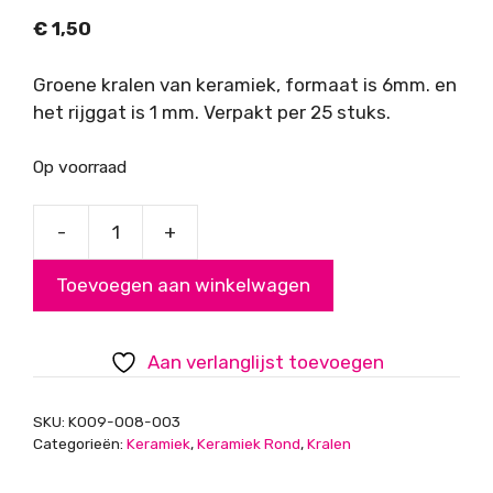
€
1,50
Groene kralen van keramiek, formaat is 6mm. en
het rijggat is 1 mm. Verpakt per 25 stuks.
Op voorraad
-
+
Kralen
keramiek
Toevoegen aan winkelwagen
groen
6mm
aantal
Aan verlanglijst toevoegen
SKU:
K009-008-003
Categorieën:
Keramiek
,
Keramiek Rond
,
Kralen