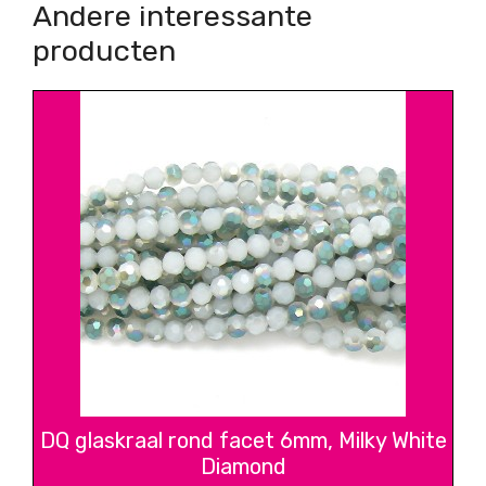
Andere interessante
producten
DQ glaskraal rond facet 6mm, Milky White
Diamond