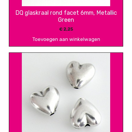
DQ glaskraal rond facet 6mm, Metallic
Green
€
2,25
Toevoegen aan winkelwagen