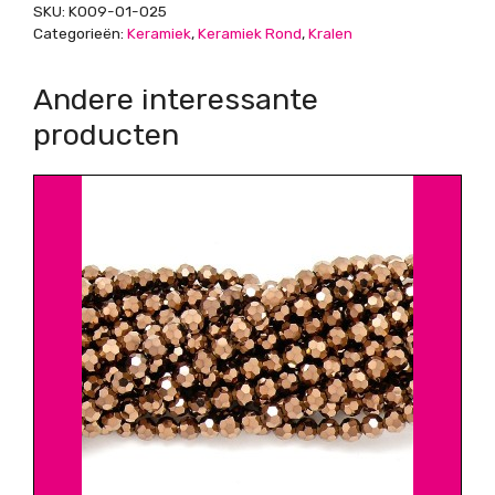
SKU:
K009-01-025
aantal
Categorieën:
Keramiek
,
Keramiek Rond
,
Kralen
Andere interessante
producten