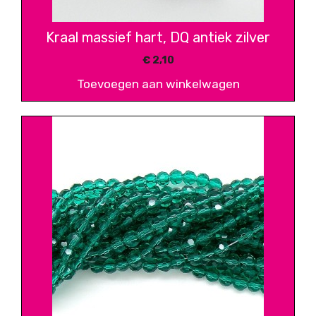
Kraal massief hart, DQ antiek zilver
€
2,10
Toevoegen aan winkelwagen