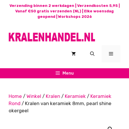
Ga
Verzending binnen 2 werkdagen | Verzendkosten 5,95 |
naar
Vanaf €50 gratis verzenden (NL) | Elke woensdag
geopend |
Workshops 2026
de
inhoud
Menu
Menu
Home
/
Winkel
/
Kralen
/
Keramiek
/
Keramiek
Rond
/ Kralen van keramiek 8mm, pearl shine
okergeel