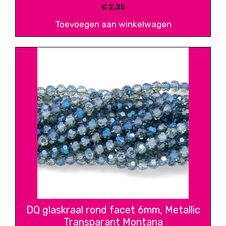
€
2,25
Toevoegen aan winkelwagen
DQ glaskraal rond facet 6mm, Metallic
Transparant Montana