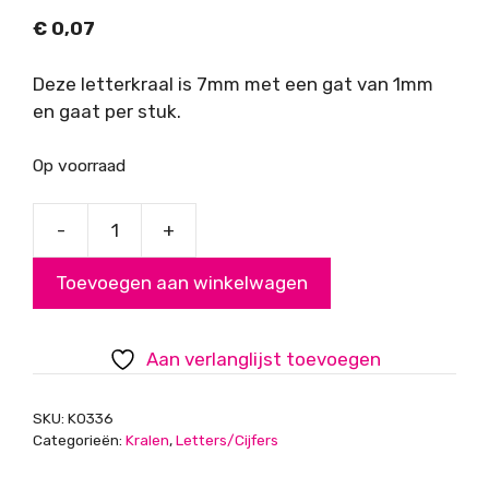
€
0,07
Deze letterkraal is 7mm met een gat van 1mm
en gaat per stuk.
Op voorraad
-
+
Letterkraal
wit
Toevoegen aan winkelwagen
met
zwarte
opdruk,
Aan verlanglijst toevoegen
letter
Q
SKU:
K0336
aantal
Categorieën:
Kralen
,
Letters/Cijfers