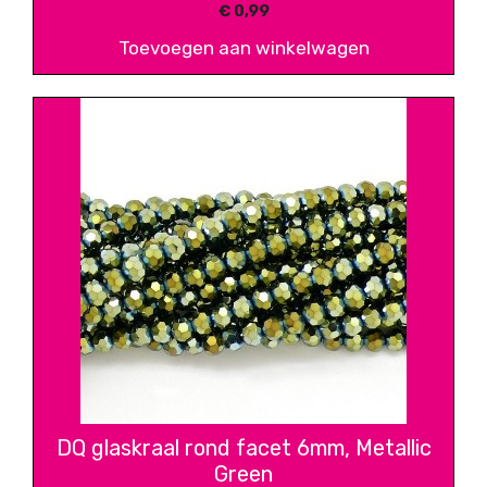
€
0,99
Toevoegen aan winkelwagen
DQ glaskraal rond facet 6mm, Metallic
Green