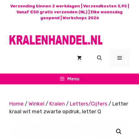
Ga
Verzending binnen 2 werkdagen | Verzendkosten 5,95 |
naar
Vanaf €50 gratis verzenden (NL) | Elke woensdag
geopend |
Workshops 2026
de
inhoud
Menu
Menu
Home
/
Winkel
/
Kralen
/
Letters/Cijfers
/ Letter
kraal wit met zwarte opdruk, letter Q