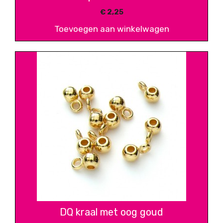
€
2,25
Toevoegen aan winkelwagen
DQ kraal met oog goud