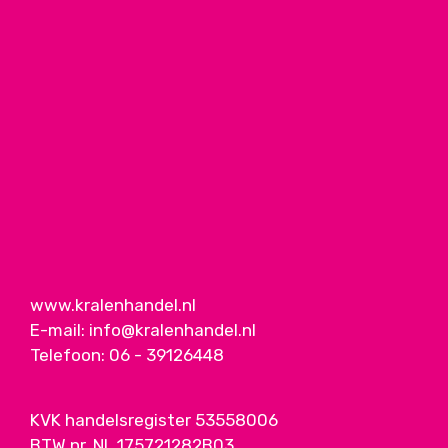
www.kralenhandel.nl
E-mail:
info@kralenhandel.nl
Telefoon:
06 - 39126448
KVK handelsregister 53558006
BTW nr. NL 175721282B03