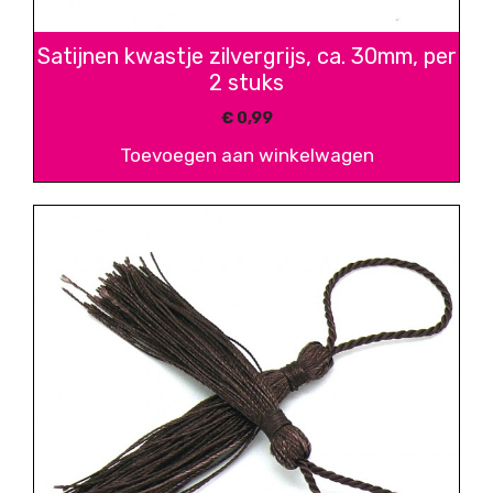
Satijnen kwastje zilvergrijs, ca. 30mm, per
2 stuks
€
0,99
Toevoegen aan winkelwagen