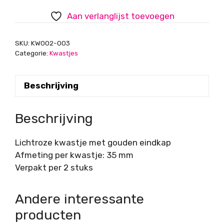
eindkap,
Aan verlanglijst toevoegen
35
mm
SKU:
KW002-003
aantal
Categorie:
Kwastjes
Beschrijving
Beschrijving
Lichtroze kwastje met gouden eindkap
Afmeting per kwastje: 35 mm
Verpakt per 2 stuks
Andere interessante
producten