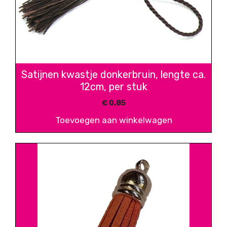
Satijnen kwastje donkerbruin, lengte ca.
12cm, per stuk
€
0,85
Toevoegen aan winkelwagen