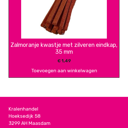
Zalmoranje kwastje met zilveren eindkap,
35 mm
€
1,49
Toevoegen aan winkelwagen
Kralenhandel
Hoeksedijk 58
3299 AH Maasdam