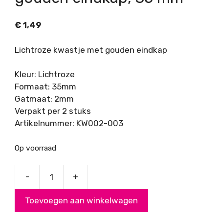
€
1,49
Lichtroze kwastje met gouden eindkap
Kleur: Lichtroze
Formaat: 35mm
Gatmaat: 2mm
Verpakt per 2 stuks
Artikelnummer: KW002-003
Op voorraad
-
+
Lichtroze
kwastje
Toevoegen aan winkelwagen
met
gouden