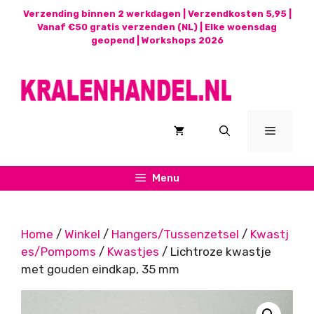
Ga
Verzending binnen 2 werkdagen | Verzendkosten 5,95 |
naar
Vanaf €50 gratis verzenden (NL) | Elke woensdag
geopend |
Workshops 2026
de
inhoud
Menu
Menu
Home
/
Winkel
/
Hangers/Tussenzetsel
/
Kwastj
es/Pompoms
/
Kwastjes
/ Lichtroze kwastje
met gouden eindkap, 35 mm