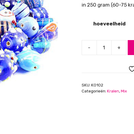
in 250 gram (60-75 kra
hoeveelheid
-
+
Luxe
Glaskralen
mix
,
blauw
SKU:
K0102
aantal
Categorieën:
Kralen
,
Mix