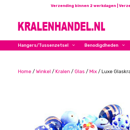
Ga
Verzending binnen 2 werkdagen | Verze
naar
de
inhoud
Hangers/Tussenzetsel
Benodigdheden
Home
/
Winkel
/
Kralen
/
Glas
/
Mix
/ Luxe Glaskra