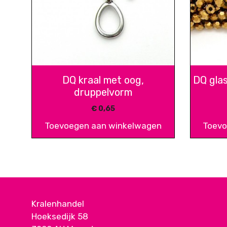
DQ kraal met oog,
DQ gla
druppelvorm
€
0,65
Toevoegen aan winkelwagen
Toevo
Kralenhandel
Hoeksedijk 58