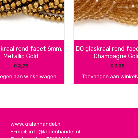
skraal rond facet 6mm,
DQ glaskraal rond fac
Metallic Gold
Champagne Gol
€
2,25
€
2,25
egen aan winkelwagen
Toevoegen aan winke
www.kralenhandel.nl
E-mail:
info@kralenhandel.nl