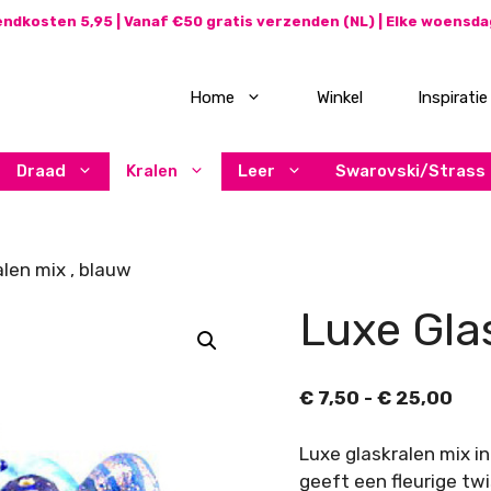
ndkosten 5,95 | Vanaf €50 gratis verzenden (NL) | Elke woensd
Home
Winkel
Inspiratie
Draad
Kralen
Leer
Swarovski/Strass
len mix , blauw
Luxe Gla
Prij
€
7,50
-
€
25,00
€ 7
tot
Luxe glaskralen mix i
€ 2
geeft een fleurige twi