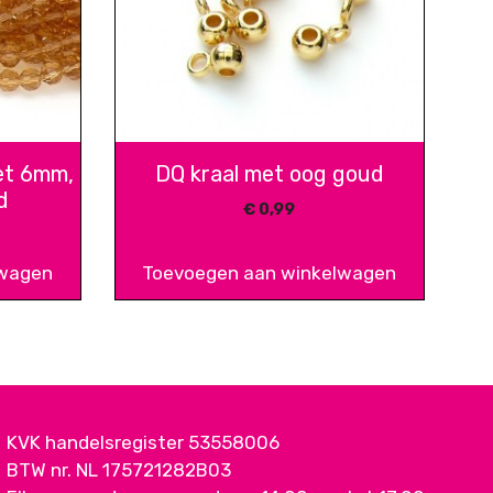
et 6mm,
DQ kraal met oog goud
d
€
0,99
lwagen
Toevoegen aan winkelwagen
KVK handelsregister 53558006
BTW nr. NL 175721282B03