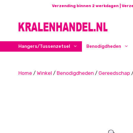
Ga
Verzending binnen 2 werkdagen | Verze
naar
de
inhoud
Hangers/Tussenzetsel
Benodigdheden
Home
/
Winkel
/
Benodigdheden
/
Gereedschap