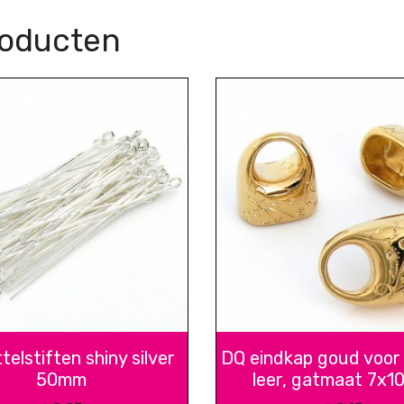
roducten
telstiften shiny silver
DQ eindkap goud voor 
50mm
leer, gatmaat 7x