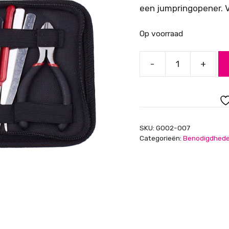
een jumpringopener. V
Op voorraad
-
+
Luxe
tangenset
in
etui
aantal
SKU:
G002-007
Categorieën:
Benodigdhed