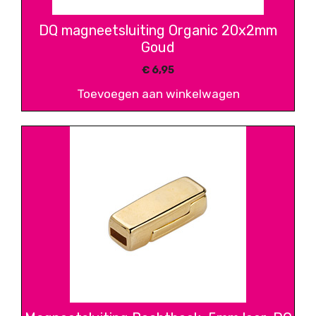
DQ magneetsluiting Organic 20x2mm
Goud
€
6,95
Toevoegen aan winkelwagen