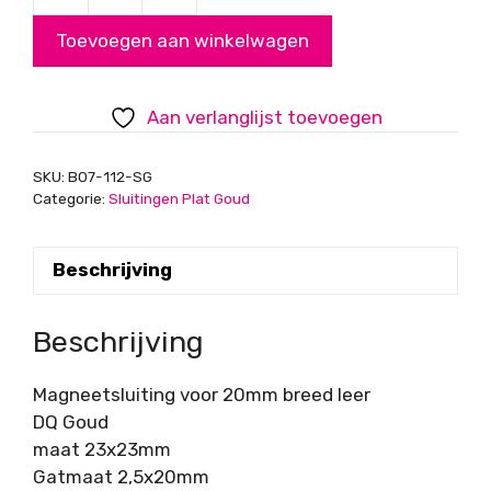
voor
Toevoegen aan winkelwagen
20mm
breed
leer,
Aan verlanglijst toevoegen
DQ
Goud
SKU:
B07-112-SG
aantal
Categorie:
Sluitingen Plat Goud
Beschrijving
Beschrijving
Magneetsluiting voor 20mm breed leer
DQ Goud
maat 23x23mm
Gatmaat 2,5x20mm