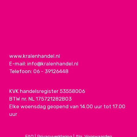
www.kralenhandel.nl
E-mail:
info@kralenhandel.nl
Telefoon:
06 - 39126448
KVK handelsregister 53558006
BTW nr. NL 175721282B03
Elke woensdag geopend van 14.00 uur tot 17.00
uur
FAQ
|
Privacyverklaring
|
Alg. Voorwaarden