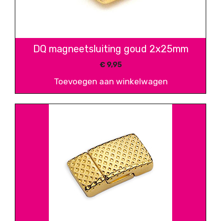
DQ magneetsluiting goud 2x25mm
€
9,95
Toevoegen aan winkelwagen