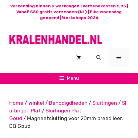
Ga
Verzending binnen 2 werkdagen | Verzendkosten 5,95 |
naar
Vanaf €50 gratis verzenden (NL) | Elke woensdag
geopend |
Workshops 2026
de
inhoud
Menu
Menu
Home
/
Winkel
/
Benodigdheden
/
Sluitingen
/
Sl
uitingen Plat
/
Sluitingen Plat
Goud
/ Magneetsluiting voor 20mm breed leer,
DQ Goud