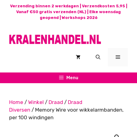
Ga
Verzending binnen 2 werkdagen | Verzendkosten 5,95 |
naar
Vanaf €50 gratis verzenden (NL) | Elke woensdag
geopend |
Workshops 2026
de
inhoud
Menu
Menu
Home
/
Winkel
/
Draad
/
Draad
Diversen
/ Memory Wire voor wikkelarmbanden,
per 100 windingen