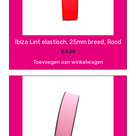
Ibiza Lint elastisch, 25mm breed, Rood
€
2,50
Toevoegen aan winkelwagen