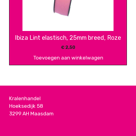
Ibiza Lint elastisch, 25mm breed, Roze
€
2,50
Toevoegen aan winkelwagen
Kralenhandel
Hoeksedijk 58
3299 AH Maasdam