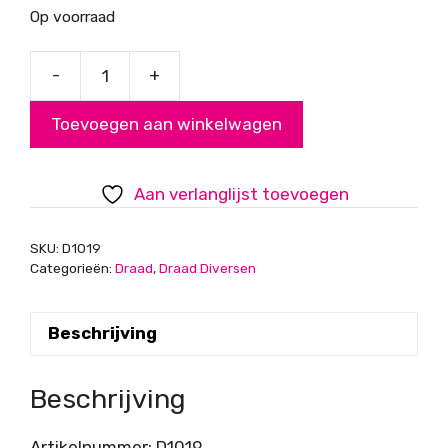
Op voorraad
-
+
Memory
Wire
Toevoegen aan winkelwagen
voor
wikkelarmbanden,
per
Aan verlanglijst toevoegen
100
windingen
SKU:
D1019
aantal
Categorieën:
Draad
,
Draad Diversen
Beschrijving
Beschrijving
Artikelnummer: D1019