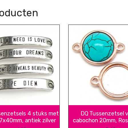
roducten
enzetsels 4 stuks met
DQ Tussenzetsel 
 7x40mm, antiek zilver
cabochon 20mm, Ro