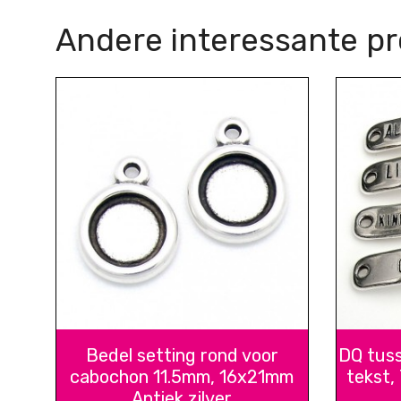
Andere interessante p
Bedel setting rond voor
DQ tuss
cabochon 11.5mm, 16x21mm
tekst,
Antiek zilver