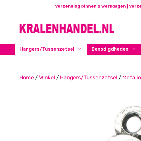
Ga
Verzending binnen 2 werkdagen | Verze
naar
de
inhoud
Hangers/Tussenzetsel
Benodigdheden
Home
/
Winkel
/
Hangers/Tussenzetsel
/
Metall