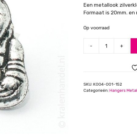
Een metallook zilverk
Formaat is 20mm. en r
Op voorraad
-
+
Metallook
bedel,
buddha,
zilver
aantal
SKU:
K004-001-152
Categorieën:
Hangers Metal