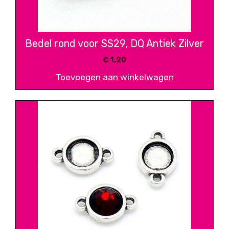
Bedel rond voor SS29, DQ Antiek Zilver
€
1,20
Toevoegen aan winkelwagen