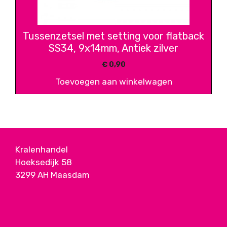
Tussenzetsel met setting voor flatback
SS34, 9x14mm, Antiek zilver
€
0,90
Toevoegen aan winkelwagen
Kralenhandel
Hoeksedijk 58
3299 AH Maasdam