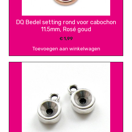
DQ Bedel setting rond voor cabochon
11.5mm, Rosé goud
€
1,99
Toevoegen aan winkelwagen