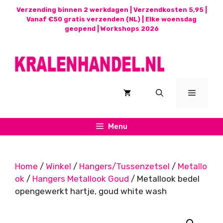
Ga
Verzending binnen 2 werkdagen | Verzendkosten 5,95 |
naar
Vanaf €50 gratis verzenden (NL) | Elke woensdag
geopend |
Workshops 2026
de
inhoud
Menu
Menu
Home
/
Winkel
/
Hangers/Tussenzetsel
/
Metallo
ok
/
Hangers Metallook Goud
/ Metallook bedel
opengewerkt hartje, goud white wash