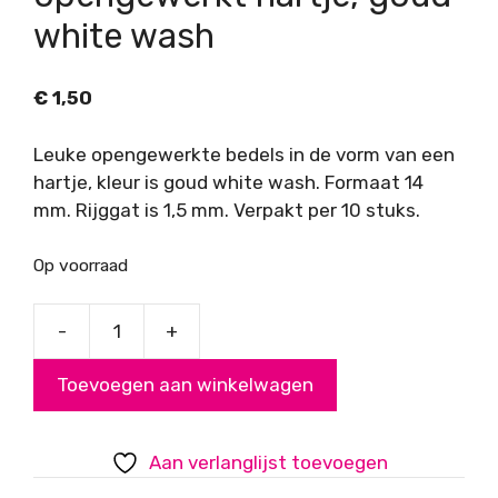
white wash
€
1,50
Leuke opengewerkte bedels in de vorm van een
hartje, kleur is goud white wash. Formaat 14
mm. Rijggat is 1,5 mm. Verpakt per 10 stuks.
Op voorraad
-
+
Metallook
bedel
Toevoegen aan winkelwagen
opengewerkt
hartje,
goud
Aan verlanglijst toevoegen
white