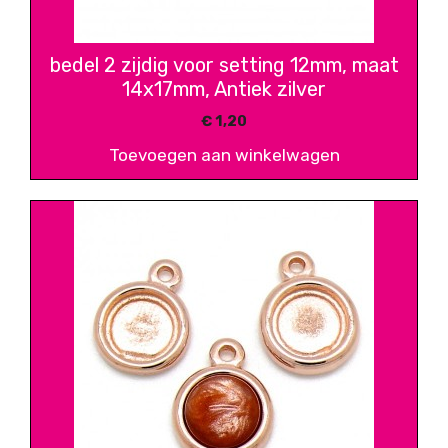
bedel 2 zijdig voor setting 12mm, maat
14x17mm, Antiek zilver
€
1,20
Toevoegen aan winkelwagen