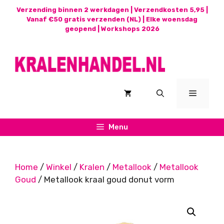
Ga
Verzending binnen 2 werkdagen | Verzendkosten 5,95 |
naar
Vanaf €50 gratis verzenden (NL) | Elke woensdag
geopend |
Workshops 2026
de
inhoud
Menu
Menu
Home
/
Winkel
/
Kralen
/
Metallook
/
Metallook
Goud
/ Metallook kraal goud donut vorm