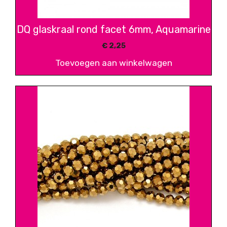
DQ glaskraal rond facet 6mm, Aquamarine
€
2,25
Toevoegen aan winkelwagen