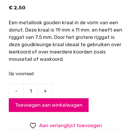
€
2,50
Een metallook gouden kraal in de vorm van een
donut. Deze kraal is 19 mm x 11 mm. en heeft een
rijggat van 7,5 mm. Door het grotere rijggat is
deze goudkleurige kraal ideaal te gebruiken over
leerkoord of over meerdere koorden zoals
mousetail of waxkoord.
Op voorraad
-
+
Metallook
kraal
Toevoegen aan winkelwagen
goud
donut
vorm
Aan verlanglijst toevoegen
aantal