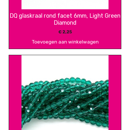
DQ glaskraal rond facet 6mm, Light Green
Diamond
€
2,25
Toevoegen aan winkelwagen