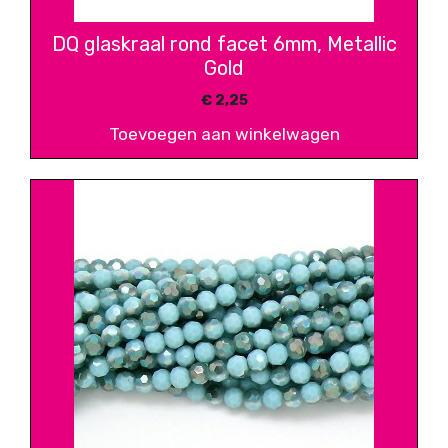
DQ glaskraal rond facet 6mm, Metallic
Gold
€
2,25
Toevoegen aan winkelwagen