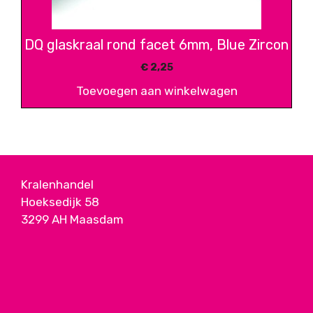
DQ glaskraal rond facet 6mm, Blue Zircon
€
2,25
Toevoegen aan winkelwagen
Kralenhandel
Hoeksedijk 58
3299 AH Maasdam