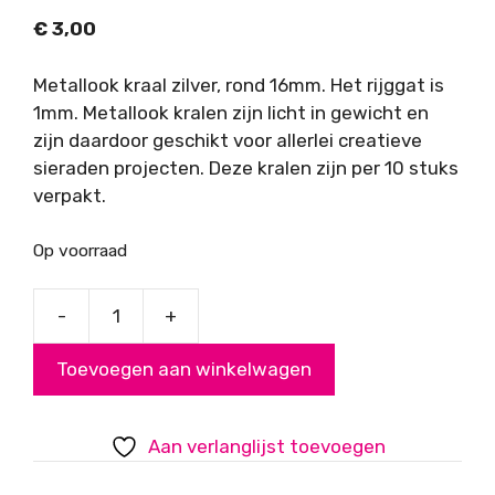
€
3,00
Metallook kraal zilver, rond 16mm. Het rijggat is
1mm. Metallook kralen zijn licht in gewicht en
zijn daardoor geschikt voor allerlei creatieve
sieraden projecten. Deze kralen zijn per 10 stuks
verpakt.
Op voorraad
-
+
Metallook
kraal
Toevoegen aan winkelwagen
rond
zilver
16mm
Aan verlanglijst toevoegen
aantal