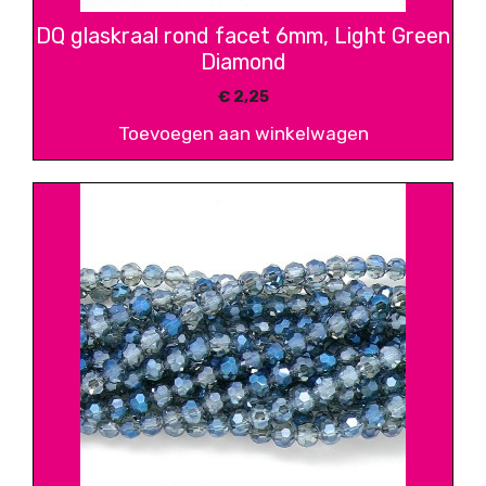
DQ glaskraal rond facet 6mm, Light Green
Diamond
€
2,25
Toevoegen aan winkelwagen