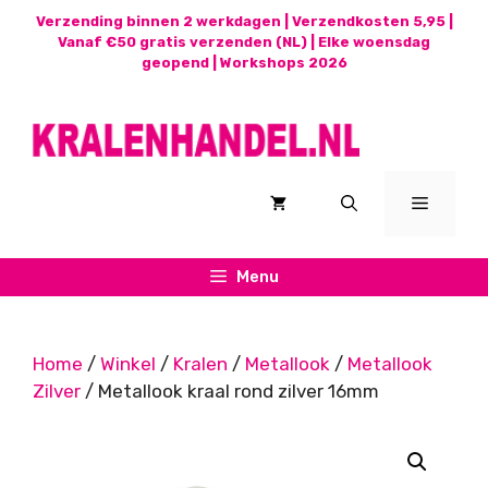
Ga
Verzending binnen 2 werkdagen | Verzendkosten 5,95 |
naar
Vanaf €50 gratis verzenden (NL) | Elke woensdag
geopend |
Workshops 2026
de
inhoud
Menu
Menu
Home
/
Winkel
/
Kralen
/
Metallook
/
Metallook
Zilver
/ Metallook kraal rond zilver 16mm