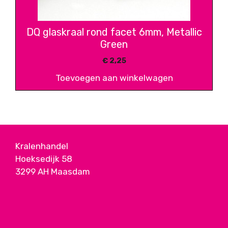
DQ glaskraal rond facet 6mm, Metallic
Green
€
2,25
Toevoegen aan winkelwagen
Kralenhandel
Hoeksedijk 58
3299 AH Maasdam