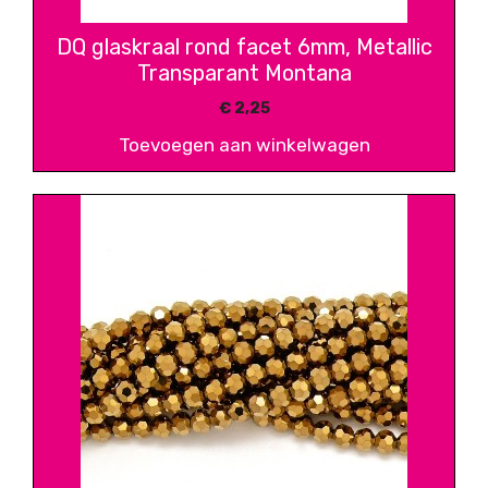
DQ glaskraal rond facet 6mm, Metallic
Transparant Montana
€
2,25
Toevoegen aan winkelwagen