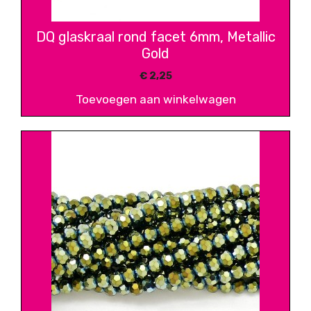
DQ glaskraal rond facet 6mm, Metallic
Gold
€
2,25
Toevoegen aan winkelwagen