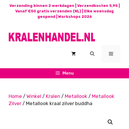
Ga
Verzending binnen 2 werkdagen | Verzendkosten 5,95 |
naar
Vanaf €50 gratis verzenden (NL) | Elke woensdag
geopend |
Workshops 2026
de
inhoud
Menu
Menu
Home
/
Winkel
/
Kralen
/
Metallook
/
Metallook
Zilver
/ Metallook kraal zilver buddha