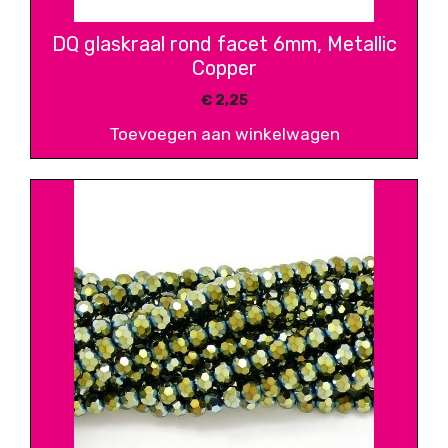
DQ glaskraal rond facet 6mm, Metallic
Copper
€
2,25
Toevoegen aan winkelwagen