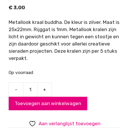
€
3,00
Metallook kraal buddha. De kleur is zilver. Maat is
25x22mm. Rijggat is 1mm. Metallook kralen zijn
licht in gewicht en kunnen tegen een stootje en
zijn daardoor geschikt voor allerlei creatieve
sieraden projecten. Deze kralen zijn per 5 stuks
verpakt.
Op voorraad
-
+
Metallook
kraal
Toevoegen aan winkelwagen
zilver
buddha
aantal
Aan verlanglijst toevoegen