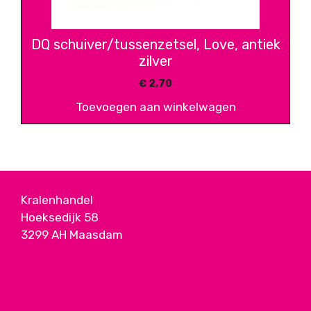
DQ schuiver/tussenzetsel, Love, antiek
zilver
€
2,70
Toevoegen aan winkelwagen
Kralenhandel
Hoeksedijk 58
3299 AH Maasdam