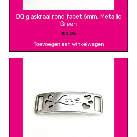
DQ glaskraal rond facet 6mm, Metallic
Green
€
2,25
Toevoegen aan winkelwagen