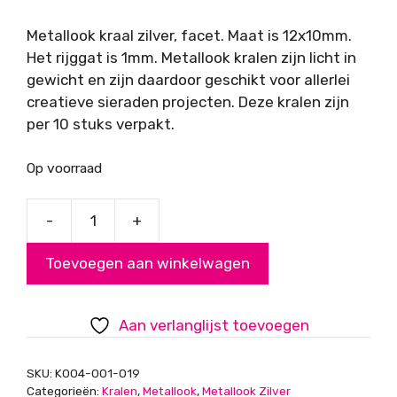
Metallook kraal zilver, facet. Maat is 12x10mm.
Het rijggat is 1mm. Metallook kralen zijn licht in
gewicht en zijn daardoor geschikt voor allerlei
creatieve sieraden projecten. Deze kralen zijn
per 10 stuks verpakt.
Op voorraad
-
+
Metallook
kraal
Toevoegen aan winkelwagen
zilver
facet
aantal
Aan verlanglijst toevoegen
SKU:
K004-001-019
Categorieën:
Kralen
,
Metallook
,
Metallook Zilver