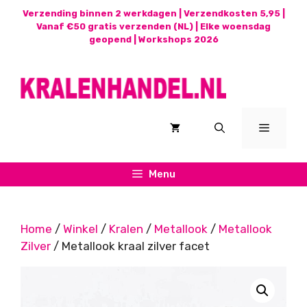
Ga
Verzending binnen 2 werkdagen | Verzendkosten 5,95 |
naar
Vanaf €50 gratis verzenden (NL) | Elke woensdag
geopend |
Workshops 2026
de
inhoud
Menu
Menu
Home
/
Winkel
/
Kralen
/
Metallook
/
Metallook
Zilver
/ Metallook kraal zilver facet