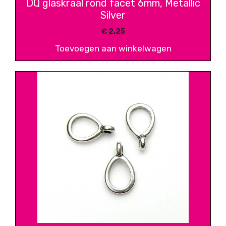
DQ glaskraal rond facet 6mm, Metallic
Silver
€
2,25
Toevoegen aan winkelwagen