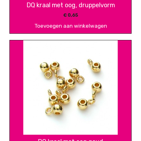
DQ kraal met oog, druppelvorm
€
0,65
Toevoegen aan winkelwagen