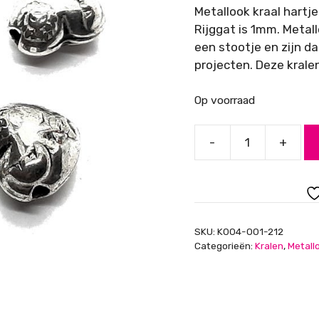
Metallook kraal hartje
Rijggat is 1mm. Metall
een stootje en zijn da
projecten. Deze kralen
Op voorraad
-
+
Metallook
kraal
zilver
hartje
bewerkt
SKU:
K004-001-212
aantal
Categorieën:
Kralen
,
Metall