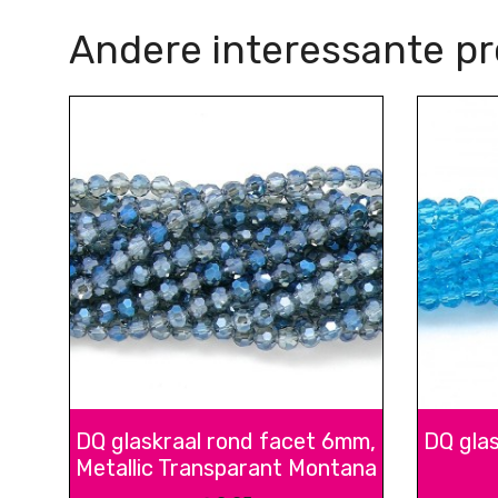
Andere interessante p
DQ glaskraal rond facet 6mm,
DQ gla
Metallic Transparant Montana