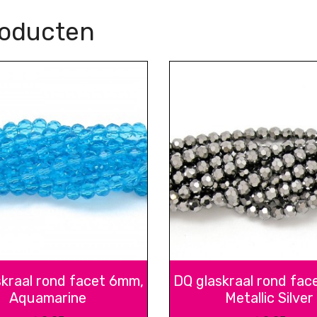
roducten
skraal rond facet 6mm,
DQ glaskraal rond fac
Aquamarine
Metallic Silver