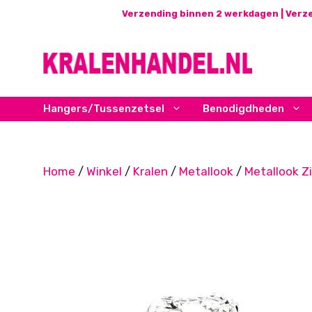
Ga
Verzending binnen 2 werkdagen | Verze
naar
de
inhoud
Hangers/Tussenzetsel
Benodigdheden
Home
/
Winkel
/
Kralen
/
Metallook
/
Metallook Zi