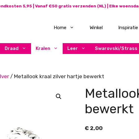
ndkosten 5,95 | Vanaf €50 gratis verzenden (NL) | Elke woensd
Home
Winkel
Inspiratie
Draad
Kralen
Leer
Swarovski/Strass
lver
/ Metallook kraal zilver hartje bewerkt
Metallook
bewerkt
€
2,00