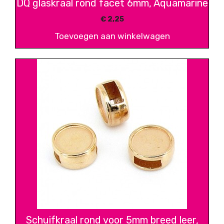
DQ glaskraal rond facet 6mm, Aquamarine
€
2,25
Toevoegen aan winkelwagen
Schuifkraal rond voor 5mm breed leer,