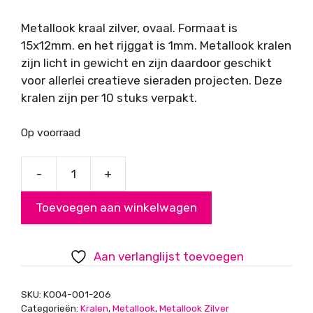
Metallook kraal zilver, ovaal. Formaat is
15x12mm. en het rijggat is 1mm. Metallook kralen
zijn licht in gewicht en zijn daardoor geschikt
voor allerlei creatieve sieraden projecten. Deze
kralen zijn per 10 stuks verpakt.
Op voorraad
-
+
Metallook
kraal
Toevoegen aan winkelwagen
zilver
ovaal
aantal
Aan verlanglijst toevoegen
SKU:
K004-001-206
Categorieën:
Kralen
,
Metallook
,
Metallook Zilver