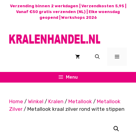
Ga
Verzending binnen 2 werkdagen | Verzendkosten 5,95 |
naar
Vanaf €50 gratis verzenden (NL) | Elke woensdag
geopend |
Workshops 2026
de
inhoud
Menu
Menu
Home
/
Winkel
/
Kralen
/
Metallook
/
Metallook
Zilver
/ Metallook kraal zilver rond witte stippen