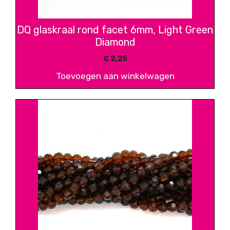
DQ glaskraal rond facet 6mm, Light Green
Diamond
€
2,25
Toevoegen aan winkelwagen