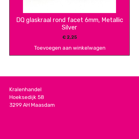
DQ glaskraal rond facet 6mm, Metallic
Silver
€
2,25
Toevoegen aan winkelwagen
Kralenhandel
Hoeksedijk 58
3299 AH Maasdam