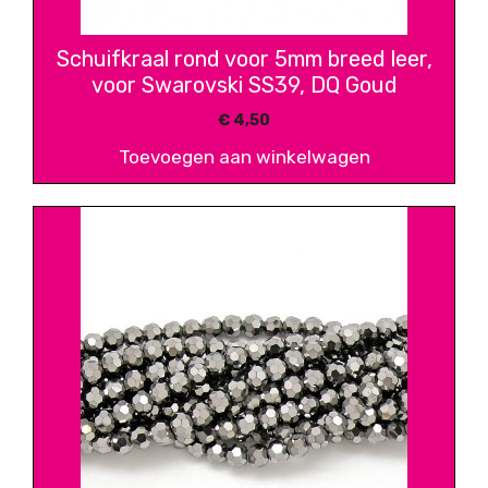
Schuifkraal rond voor 5mm breed leer,
voor Swarovski SS39, DQ Goud
€
4,50
Toevoegen aan winkelwagen