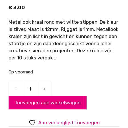
€
3,00
Metallook kraal rond met witte stippen. De kleur
is zilver. Maat is 12mm. Rijggat is 1mm. Metallook
kralen zijn licht in gewicht en kunnen tegen een
stootje en zijn daardoor geschikt voor allerlei
creatieve sieraden projecten. Deze kralen zijn
per 10 stuks verpakt.
Op voorraad
-
+
Metallook
kraal
Toevoegen aan winkelwagen
zilver
rond
witte
Aan verlanglijst toevoegen
stippen