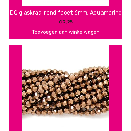
DQ glaskraal rond facet 6mm, Aquamarine
€
2,25
Toevoegen aan winkelwagen