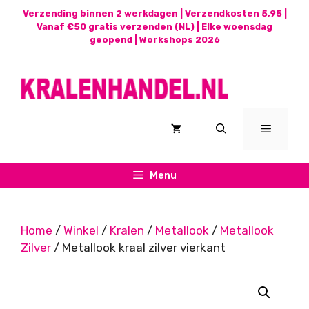
Ga
Verzending binnen 2 werkdagen | Verzendkosten 5,95 |
naar
Vanaf €50 gratis verzenden (NL) | Elke woensdag
geopend |
Workshops 2026
de
inhoud
Menu
Menu
Home
/
Winkel
/
Kralen
/
Metallook
/
Metallook
Zilver
/ Metallook kraal zilver vierkant