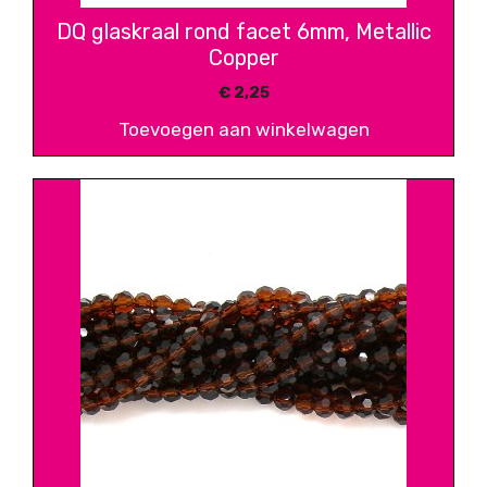
DQ glaskraal rond facet 6mm, Metallic
Copper
€
2,25
Toevoegen aan winkelwagen