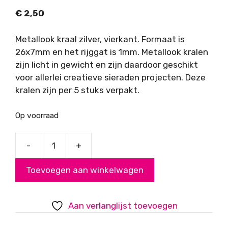
€
2,50
Metallook kraal zilver, vierkant. Formaat is
26x7mm en het rijggat is 1mm. Metallook kralen
zijn licht in gewicht en zijn daardoor geschikt
voor allerlei creatieve sieraden projecten. Deze
kralen zijn per 5 stuks verpakt.
Op voorraad
-
+
Metallook
kraal
Toevoegen aan winkelwagen
zilver
vierkant
aantal
Aan verlanglijst toevoegen