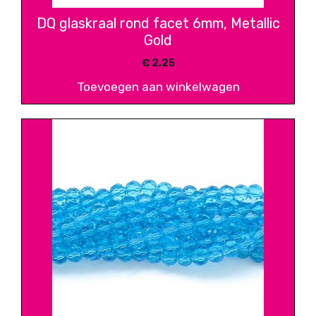
DQ glaskraal rond facet 6mm, Metallic
Gold
€
2,25
Toevoegen aan winkelwagen