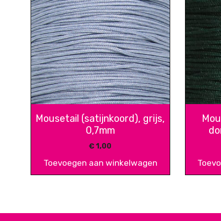
Mousetail (satijnkoord), grijs,
Mous
0,7mm
do
€
1,00
Toevoegen aan winkelwagen
Toevo