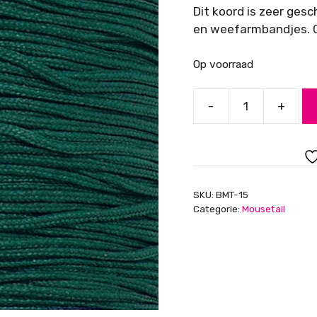
Dit koord is zeer ges
en weefarmbandjes. G
Op voorraad
-
+
Mousetail
(satijnkoord),
donkergroen,
0.7m
aantal
SKU:
BMT-15
Categorie:
Mousetail