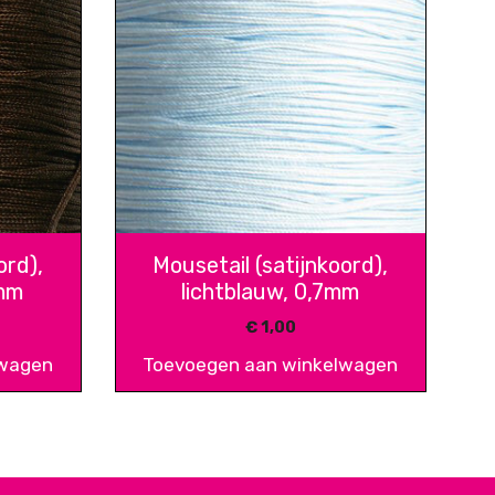
Mousetail (satijnkoord),
ord),
lichtblauw, 0,7mm
7mm
€
1,00
lwagen
Toevoegen aan winkelwagen