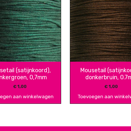
etail (satijnkoord),
Mousetail (satijnko
nkergroen, 0,7mm
donkerbruin, 0.
€
1,00
€
1,00
egen aan winkelwagen
Toevoegen aan winke