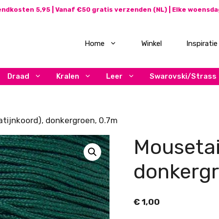
ndkosten 5,95 | Vanaf €50 gratis verzenden (NL) | Elke woensd
Home
Winkel
Inspiratie
Draad
Kralen
Leer
Swarovski/Strass
atijnkoord), donkergroen, 0.7m
Mousetail
donkergr
€
1,00