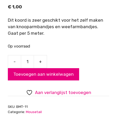
€
1,00
Dit koord is zeer geschikt voor het zelf maken
van knooparmbandjes en weefarmbandjes.
Gaat per 5 meter.
Op voorraad
-
+
Mousetail
(satijnkoord),
Toevoegen aan winkelwagen
groen/turquoise,
0,7mm
aantal
Aan verlanglijst toevoegen
SKU:
BMT-11
Categorie:
Mousetail