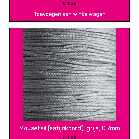
€
1,00
Toevoegen aan winkelwagen
Mousetail (satijnkoord), grijs, 0,7mm
€
1,00