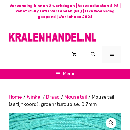
Ga
Verzending binnen 2 werkdagen | Verzendkosten 5,95 |
naar
Vanaf €50 gratis verzenden (NL) | Elke woensdag
geopend |
Workshops 2026
de
inhoud
Menu
Menu
Home
/
Winkel
/
Draad
/
Mousetail
/ Mousetail
(satijnkoord), groen/turquoise, 0,7mm