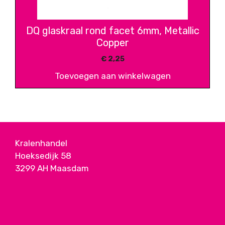
DQ glaskraal rond facet 6mm, Metallic
Copper
€
2,25
Toevoegen aan winkelwagen
Kralenhandel
Hoeksedijk 58
3299 AH Maasdam