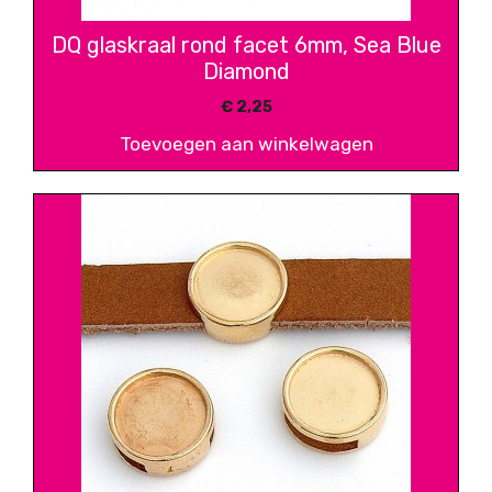
DQ glaskraal rond facet 6mm, Sea Blue
Diamond
€
2,25
Toevoegen aan winkelwagen