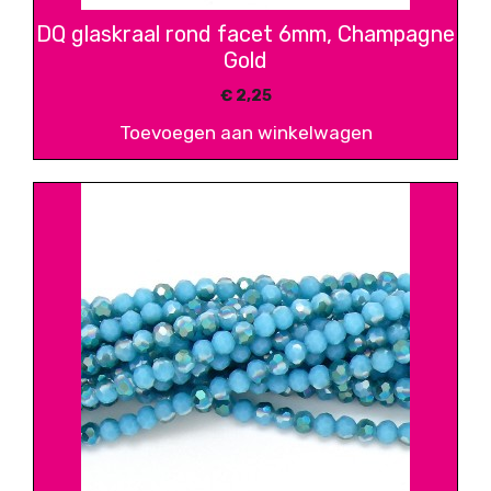
DQ glaskraal rond facet 6mm, Champagne
Gold
€
2,25
Toevoegen aan winkelwagen