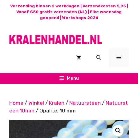
Ga
Verzending binnen 2 werkdagen | Verzendkosten 5,95 |
naar
Vanaf €50 gratis verzenden (NL) | Elke woensdag
geopend |
Workshops 2026
de
inhoud
Menu
Menu
Home
/
Winkel
/
Kralen
/
Natuursteen
/
Natuurst
een 10mm
/ Opalite, 10 mm