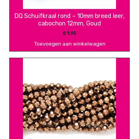
DQ Schuifkraal rond – 10mm breed leer,
cabochon 12mm, Goud
€
1,95
Toevoegen aan winkelwagen