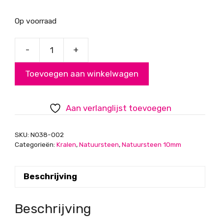
Op voorraad
-
+
Opalite,
10
Toevoegen aan winkelwagen
mm
aantal
Aan verlanglijst toevoegen
SKU:
N038-002
Categorieën:
Kralen
,
Natuursteen
,
Natuursteen 10mm
Beschrijving
Beschrijving