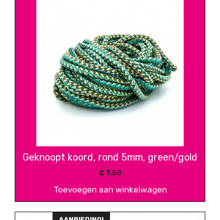
Geknoopt koord, rond 5mm, green/gold
€
7,50
Toevoegen aan winkelwagen
AANBIEDING!