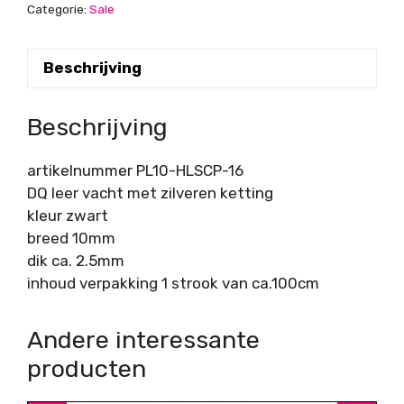
met
Categorie:
Sale
zilveren
ketting,
Beschrijving
zwart,
breed
10mm,
Beschrijving
dik
2.5mm,
artikelnummer PL10-HLSCP-16
per
DQ leer vacht met zilveren ketting
strook
kleur zwart
van
breed 10mm
ca.
dik ca. 2.5mm
100cm
inhoud verpakking 1 strook van ca.100cm
aantal
Andere interessante
producten