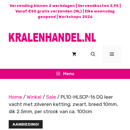
Ga
Verzending binnen 2 werkdagen | Verzendkosten 5,95 |
naar
Vanaf €50 gratis verzenden (NL) | Elke woensdag
geopend |
Workshops 2026
de
inhoud
Menu
Menu
Home
/
Winkel
/
Sale
/ PL10-HLSCP-16 DQ leer
vacht met zilveren ketting, zwart, breed 10mm,
dik 2.5mm, per strook van ca. 100cm
AANBIEDING!