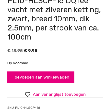
PL10-HLSCP-16 DQ leer
vacht met zilveren ketting,
zwart, breed 10mm, dik
2.5mm, per strook van ca.
100cm
Oorspronkelijke
Huidige
€
13,95
€
9,95
prijs
prijs
was:
is:
Op voorraad
€ 13,95.
€ 9,95.
PL10-
Toevoegen aan winkelwagen
HLSCP-
16
DQ
Aan verlanglijst toevoegen
leer
vacht
SKU:
PL10-HLSCP-16