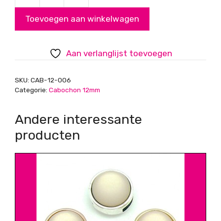
Polaris
Cabochon
Toevoegen aan winkelwagen
Lila,
Flatback
rond
Aan verlanglijst toevoegen
11.8mm
aantal
SKU:
CAB-12-006
Categorie:
Cabochon 12mm
Andere interessante
producten