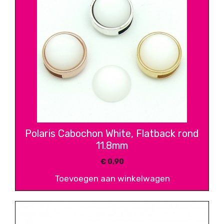
Polaris Cabochon White, Flatback rond
11.8mm
€
0,90
Toevoegen aan winkelwagen