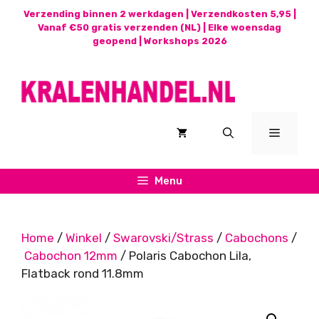
Ga
Verzending binnen 2 werkdagen | Verzendkosten 5,95 |
naar
Vanaf €50 gratis verzenden (NL) | Elke woensdag
geopend |
Workshops 2026
de
inhoud
Menu
Menu
Home
/
Winkel
/
Swarovski/Strass
/
Cabochons
/
Cabochon 12mm
/ Polaris Cabochon Lila,
Flatback rond 11.8mm