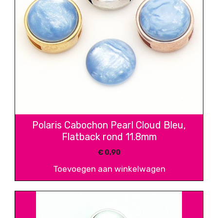
Polaris Cabochon Pearl Cloud Bleu,
Flatback rond 11.8mm
€
0,90
Toevoegen aan winkelwagen