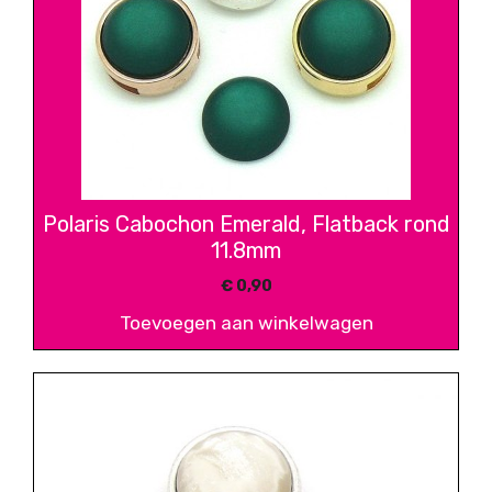
Polaris Cabochon Emerald, Flatback rond
11.8mm
€
0,90
Toevoegen aan winkelwagen