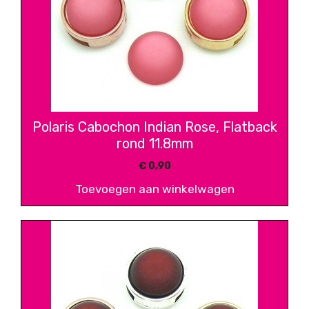
Polaris Cabochon Indian Rose, Flatback
rond 11.8mm
€
0,90
Toevoegen aan winkelwagen