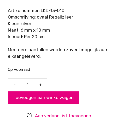
Artikelnummer: LKD-13-010
Omschrijving: ovaal Regaliz leer
Kleur: zilver
Maat: 6 mm x 10 mm
Inhoud: Per 20 cm.
Meerdere aantallen worden zoveel mogelijk aan
elkaar geleverd.
Op voorraad
-
+
Regaliz
leer
Toevoegen aan winkelwagen
zilver
-
20cm
Aan verlanglijst toevoegen