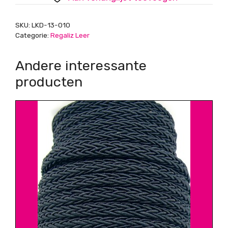
aantal
SKU:
LKD-13-010
Categorie:
Regaliz Leer
Andere interessante
producten