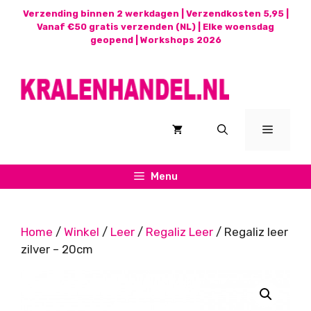
Ga
Verzending binnen 2 werkdagen | Verzendkosten 5,95 |
naar
Vanaf €50 gratis verzenden (NL) | Elke woensdag
geopend |
Workshops 2026
de
inhoud
Menu
Menu
Home
/
Winkel
/
Leer
/
Regaliz Leer
/ Regaliz leer
zilver – 20cm