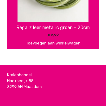
Regaliz leer metallic groen – 20cm
€
2,99
Toevoegen aan winkelwagen
Kralenhandel
Hoeksedijk 58
3299 AH Maasdam