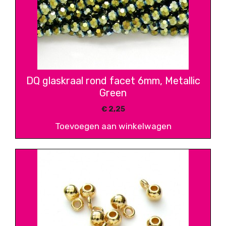
DQ glaskraal rond facet 6mm, Metallic
Green
€
2,25
Toevoegen aan winkelwagen