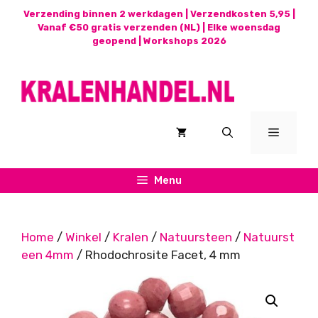
Ga
Verzending binnen 2 werkdagen | Verzendkosten 5,95 |
naar
Vanaf €50 gratis verzenden (NL) | Elke woensdag
geopend |
Workshops 2026
de
inhoud
Menu
Menu
Home
/
Winkel
/
Kralen
/
Natuursteen
/
Natuurst
een 4mm
/ Rhodochrosite Facet, 4 mm