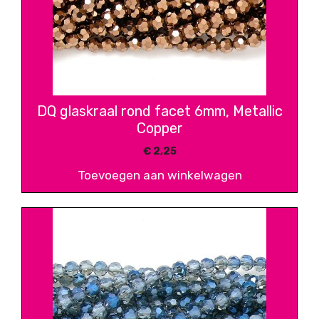
DQ glaskraal rond facet 6mm, Metallic
Copper
€
2,25
Toevoegen aan winkelwagen