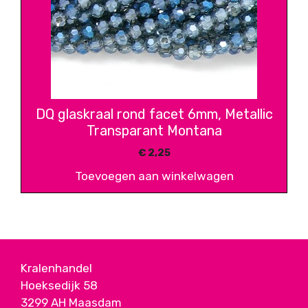
DQ glaskraal rond facet 6mm, Metallic
Transparant Montana
€
2,25
Toevoegen aan winkelwagen
Kralenhandel
Hoeksedijk 58
3299 AH Maasdam