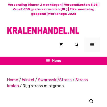
Ga
Verzending binnen 2 werkdagen | Verzendkosten 5,95 |
naar
Vanaf €50 gratis verzenden (NL) | Elke woensdag
geopend |
Workshops 2026
de
inhoud
Menu
Menu
Home
/
Winkel
/
Swarovski/Strass
/
Strass
kralen
/ Rijg strass mintgroen