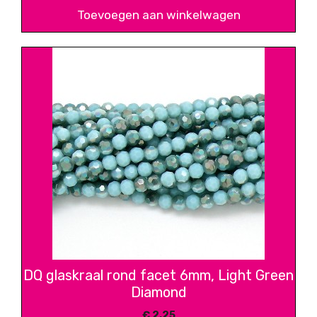
Toevoegen aan winkelwagen
DQ glaskraal rond facet 6mm, Light Green
Diamond
€
2,25