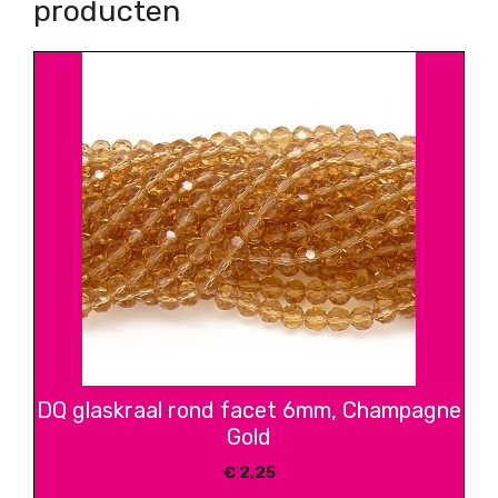
producten
DQ glaskraal rond facet 6mm, Champagne
Gold
€
2,25