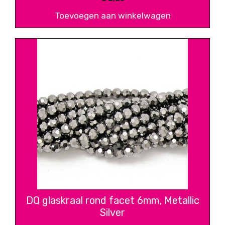
Toevoegen aan winkelwagen
DQ glaskraal rond facet 6mm, Metallic
Silver