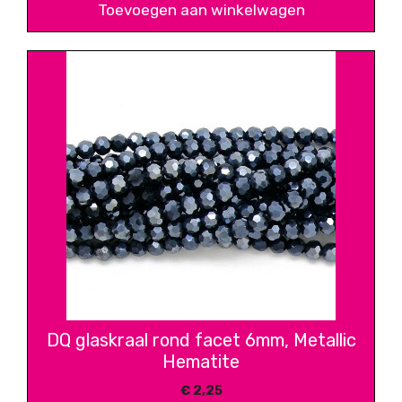
Toevoegen aan winkelwagen
DQ glaskraal rond facet 6mm, Metallic
Hematite
€
2,25