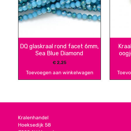
DQ glaskraal rond facet 6mm,
Kraa
Sea Blue Diamond
oogj
€
2,25
Toevoegen aan winkelwagen
Toevo
Kralenhandel
Hoeksedijk 58