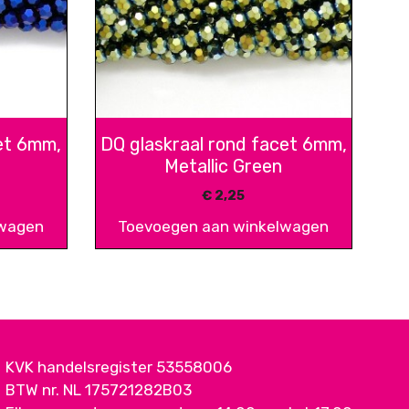
et 6mm,
DQ glaskraal rond facet 6mm,
Metallic Green
€
2,25
lwagen
Toevoegen aan winkelwagen
KVK handelsregister 53558006
BTW nr. NL 175721282B03