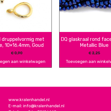
l druppelvormig met
DQ glaskraal rond fac
e, 10×16.4mm, Goud
Metallic Blue
€
0,90
€
2,25
egen aan winkelwagen
Toevoegen aan winke
www.kralenhandel.nl
E-mail:
info@kralenhandel.nl