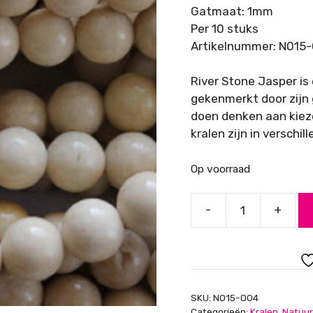
Gatmaat: 1mm
Per 10 stuks
Artikelnummer: N015
River Stone Jasper is
gekenmerkt door zijn 
doen denken aan kieze
kralen zijn in verschil
Op voorraad
-
+
River
Stone
Jasper,
10
mm
SKU:
N015-004
aantal
Categorieën:
Kralen
,
Natuur