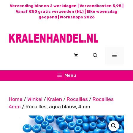
Ga
Verzending binnen 2 werkdagen | Verzendkosten 5,95 |
naar
Vanaf €50 gratis verzenden (NL) | Elke woensdag
geopend |
Workshops 2026
de
inhoud
Menu
Menu
Home
/
Winkel
/
Kralen
/
Rocailles
/
Rocailles
4mm
/ Rocailles, aqua blauw, 4mm