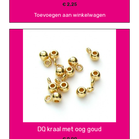
€
2,25
Toevoegen aan winkelwagen
DQ kraal met oog goud