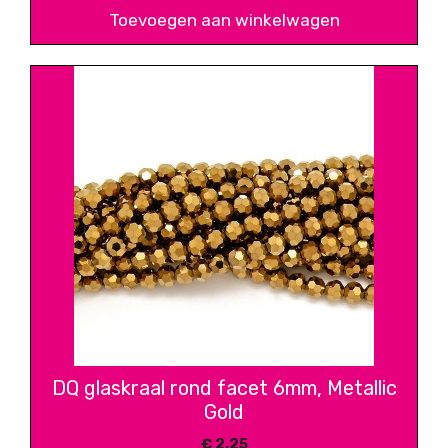
Toevoegen aan winkelwagen
DQ glaskraal rond facet 6mm, Metallic
Gold
€
2,25