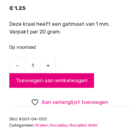
€
1,25
Deze kraal heeft een gatmaat van 1 mm.
Verpakt per 20 gram.
Op voorraad
-
+
Rocailles,
aqua
Toevoegen aan winkelwagen
blauw,
4mm
aantal
Aan verlanglijst toevoegen
SKU:
K001-04-003
Categorieën:
Kralen
,
Rocailles
,
Rocailles 4mm