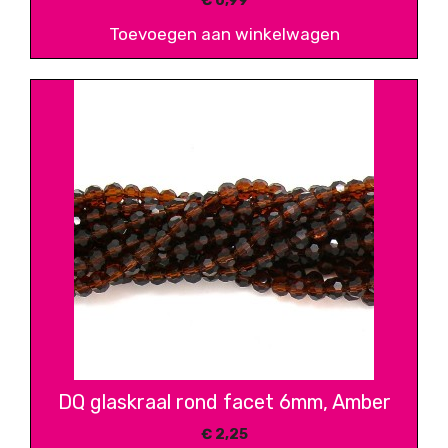
€
0,99
Toevoegen aan winkelwagen
DQ glaskraal rond facet 6mm, Amber
€
2,25