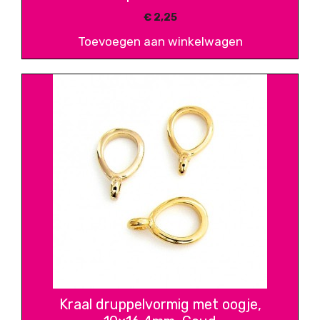
€
2,25
Toevoegen aan winkelwagen
Kraal druppelvormig met oogje,