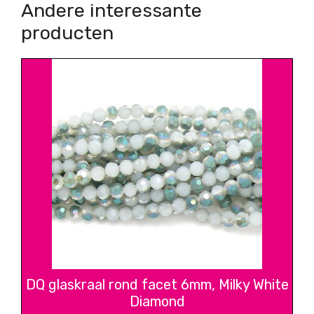
Andere interessante
producten
DQ glaskraal rond facet 6mm, Milky White
Diamond