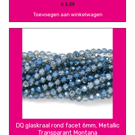
€
2,25
Toevoegen aan winkelwagen
DQ glaskraal rond facet 6mm, Metallic
Transparant Montana