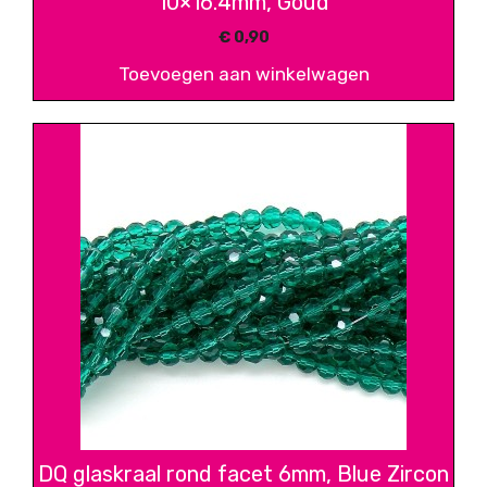
10×16.4mm, Goud
€
0,90
Toevoegen aan winkelwagen
DQ glaskraal rond facet 6mm, Blue Zircon