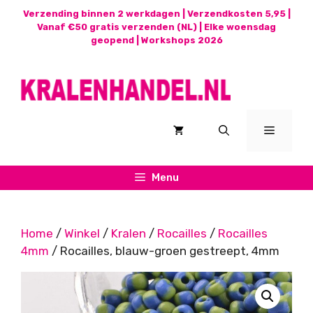
Ga
Verzending binnen 2 werkdagen | Verzendkosten 5,95 |
naar
Vanaf €50 gratis verzenden (NL) | Elke woensdag
geopend |
Workshops 2026
de
inhoud
Menu
Menu
Home
/
Winkel
/
Kralen
/
Rocailles
/
Rocailles
4mm
/ Rocailles, blauw-groen gestreept, 4mm