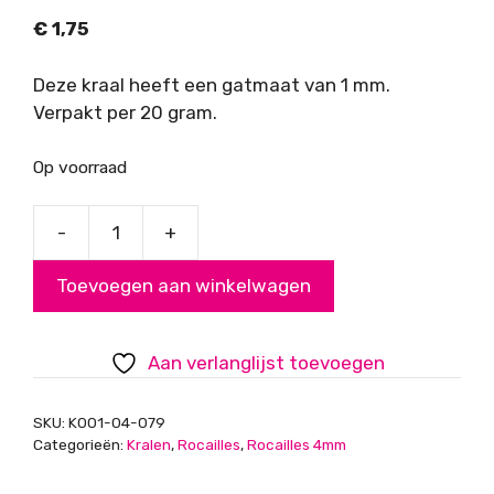
€
1,75
Deze kraal heeft een gatmaat van 1 mm.
Verpakt per 20 gram.
Op voorraad
-
+
Rocailles,
blauw-
Toevoegen aan winkelwagen
groen
gestreept,
4mm
Aan verlanglijst toevoegen
aantal
SKU:
K001-04-079
Categorieën:
Kralen
,
Rocailles
,
Rocailles 4mm