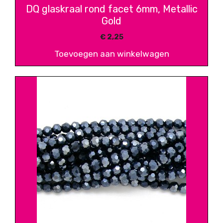
DQ glaskraal rond facet 6mm, Metallic
Gold
€
2,25
Toevoegen aan winkelwagen