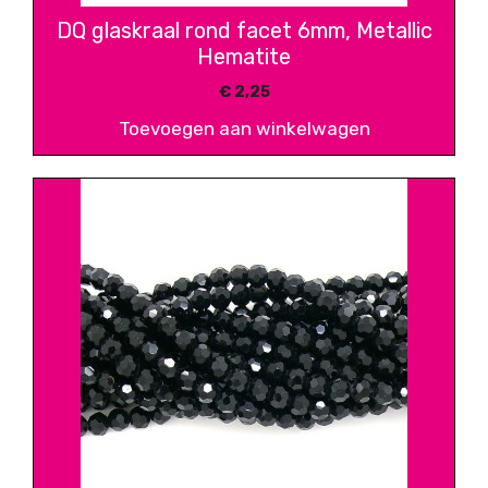
DQ glaskraal rond facet 6mm, Metallic
Hematite
€
2,25
Toevoegen aan winkelwagen