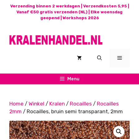
Ga
Verzending binnen 2 werkdagen | Verzendkosten 5,95 |
naar
Vanaf €50 gratis verzenden (NL) | Elke woensdag
geopend |
Workshops 2026
de
inhoud
Menu
Menu
Home
/
Winkel
/
Kralen
/
Rocailles
/
Rocailles
2mm
/ Rocailles, bruin semi transparant, 2mm