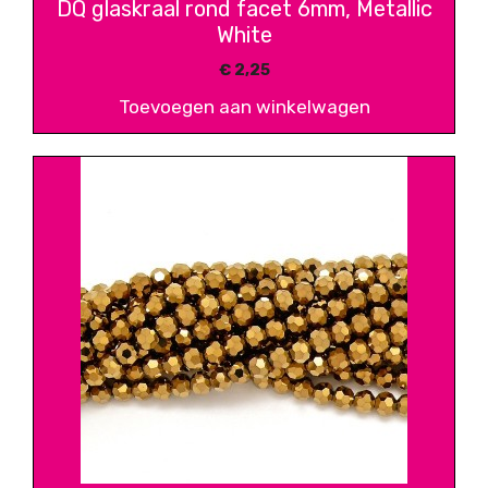
DQ glaskraal rond facet 6mm, Metallic
White
€
2,25
Toevoegen aan winkelwagen