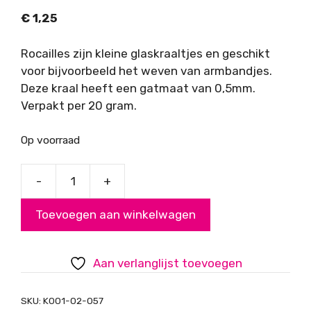
€
1,25
Rocailles zijn kleine glaskraaltjes en geschikt
voor bijvoorbeeld het weven van armbandjes.
Deze kraal heeft een gatmaat van 0,5mm.
Verpakt per 20 gram.
Op voorraad
-
+
Rocailles,
bruin
Toevoegen aan winkelwagen
semi
transparant,
2mm
Aan verlanglijst toevoegen
aantal
SKU:
K001-02-057